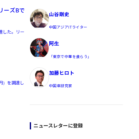
員/Yahoo公式コメンテーター
リーズBで
山谷剛史
中国アジアITライター
調達した。リー
阿生
「東京で中華を食らう」
加藤ヒロト
円）を調達し
中国車研究家
ニュースレターに登録