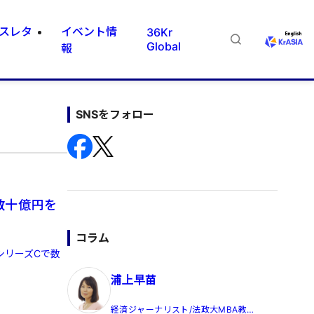
スレタ
イベント情
36Kr
Global
報
SNSをフォロー
数十億円を
コラム
シリーズCで数
浦上早苗
経済ジャーナリスト/法政大MBA教