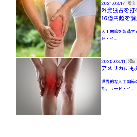
2021.03.17
短信
外資独占を打
16億円超を調
人工関節を製造する
ド・イ...
2020.03.11
短信
アメリカにも
世界的な人工関節
た。リード・イ...