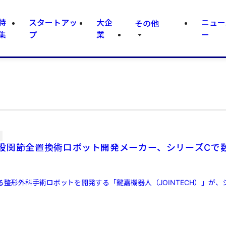
特
スタートアッ
大企
ニュー
その他
集
プ
業
ー
股関節全置換術ロボット開発メーカー、シリーズCで
整形外科手術ロボットを開発する「鍵嘉機器人（JOINTECH）」が、