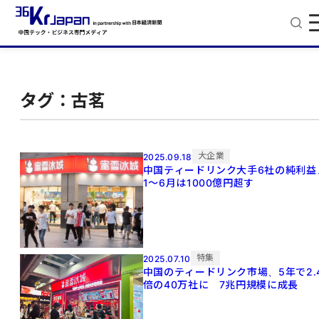
タグ：古茗
大企業
2025.09.18
中国ティードリンク大手6社の純利益
1～6月は1000億円超す
特集
2025.07.10
中国のティードリンク市場、5年で2.
倍の40万社に 7兆円規模に成長