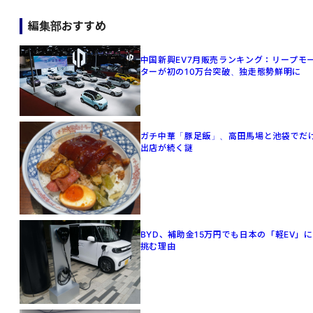
編集部おすすめ
中国新興EV7月販売ランキング：リープモ
ターが初の10万台突破、独走態勢鮮明に
ガチ中華「豚足飯」、高田馬場と池袋でだ
出店が続く謎
BYD、補助金15万円でも日本の「軽EV」に
挑む理由