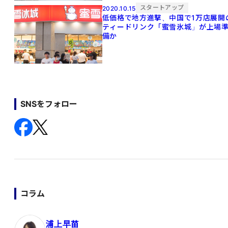
スタートアップ
2020.10.15
低価格で地方進撃、中国で1万店展開
ティードリンク「蜜雪氷城」が上場
備か
SNSをフォロー
コラム
浦上早苗