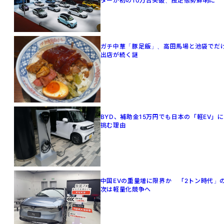
ターが初の10万台突破、独走態勢鮮明に
ガチ中華「豚足飯」、高田馬場と池袋でだ
出店が続く謎
BYD、補助金15万円でも日本の「軽EV」に
挑む理由
中国EVの重量増に限界か 「2トン時代」
次は軽量化競争へ