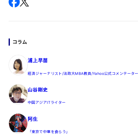
コラム
浦上早苗
経済ジャーナリスト/法政大MBA教員/Yahoo公式コメンテータ
山谷剛史
中国アジアITライター
阿生
「東京で中華を食らう」