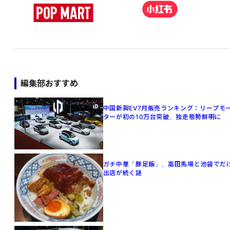
編集部おすすめ
中国新興EV7月販売ランキング：リープモ
ターが初の10万台突破、独走態勢鮮明に
ガチ中華「豚足飯」、高田馬場と池袋でだ
出店が続く謎