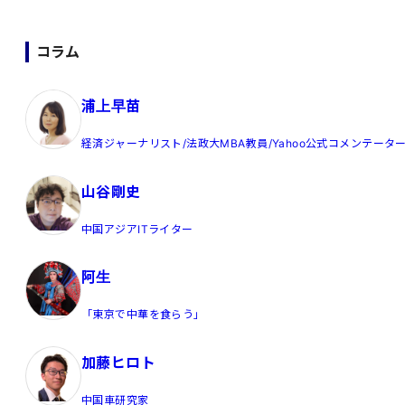
コラム
浦上早苗
経済ジャーナリスト/法政大MBA教員/Yahoo公式コメンテータ
山谷剛史
中国アジアITライター
阿生
「東京で中華を食らう」
加藤ヒロト
中国車研究家