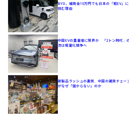
BYD、補助金15万円でも日本の「軽EV」に
挑む理由
中国EVの重量増に限界か 「2トン時代」
次は軽量化競争へ
新製品ラッシュの裏側、中国の雑貨チェー
がなぜ「儲からない」のか