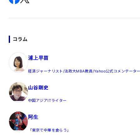
コラム
浦上早苗
経済ジャーナリスト/法政大MBA教員/Yahoo公式コメンテータ
山谷剛史
中国アジアITライター
阿生
「東京で中華を食らう」