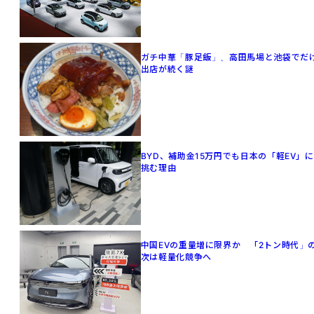
ガチ中華「豚足飯」、高田馬場と池袋でだ
出店が続く謎
BYD、補助金15万円でも日本の「軽EV」に
挑む理由
中国EVの重量増に限界か 「2トン時代」
次は軽量化競争へ