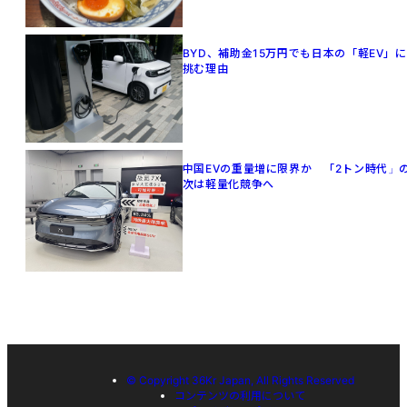
BYD、補助金15万円でも日本の「軽EV」に
挑む理由
中国EVの重量増に限界か 「2トン時代」
次は軽量化競争へ
© Copyright 36Kr Japan, All Rights Reserved
コンテンツの利用について