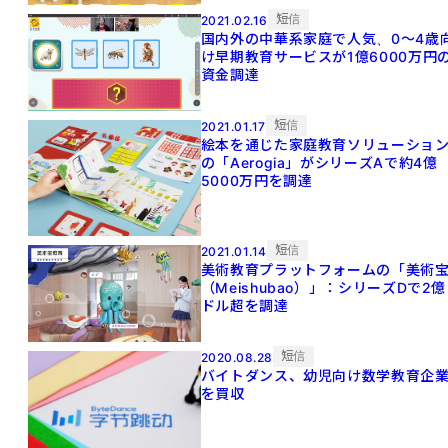
短信
2021.02.16
国内外の中華系家庭で人気、0〜4歳
け早期教育サービスが1億6000万円
資金調達
短信
2021.01.17
絵本を通じた家庭教育ソリューショ
の「Aerogia」がシリーズAで約4億
5000万円を調達
短信
2021.01.14
美術教育プラットフォームの「美術
（Meishubao）」：シリーズDで2億
ドル超を調達
短信
2020.08.28
バイトダンス、幼児向け数学教育企
を買収