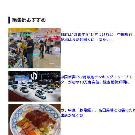
編集部おすすめ
政府は"改善する"と言うけれど 中国旅行
現場はまだ外国人に「冷たい」
中国新興EV7月販売ランキング：リープモ
ターが初の10万台突破、独走態勢鮮明に
ガチ中華「豚足飯」、高田馬場と池袋でだ
出店が続く謎