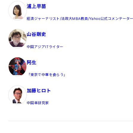
浦上早苗
経済ジャーナリスト/法政大MBA教員/Yahoo公式コメンテータ
山谷剛史
中国アジアITライター
阿生
「東京で中華を食らう」
加藤ヒロト
中国車研究家