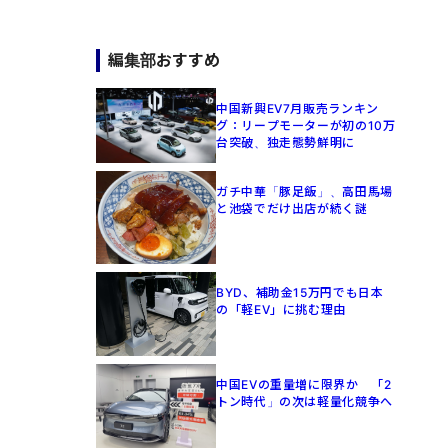
編集部おすすめ
中国新興EV7月販売ランキン
グ：リープモーターが初の10万
台突破、独走態勢鮮明に
ガチ中華「豚足飯」、高田馬場
と池袋でだけ出店が続く謎
BYD、補助金15万円でも日本
の「軽EV」に挑む理由
中国EVの重量増に限界か 「2
トン時代」の次は軽量化競争へ