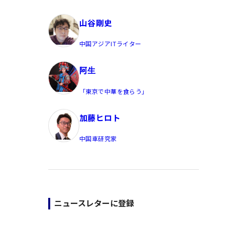
員/Yahoo公式コメンテーター
山谷剛史
中国アジアITライター
阿生
「東京で中華を食らう」
加藤ヒロト
中国車研究家
ニュースレターに登録