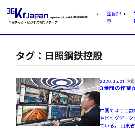
注目記
事
タグ：日照鋼鉄控股
2026.05.21
大企
3時間の作業
中国ではここ数
やビッグデータ
ている。 山東省