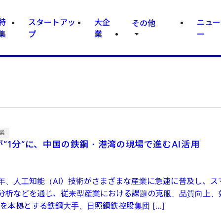
特
スタートアッ
大企
ニュー
その他
集
プ
業
ー
業
が“1分“に、中国の鉄鋼・港湾の現場で進むAI活用
年、人工知能（AI）技術がさまざまな産業に急速に普及し、ス
分析などを通じ、従来型産業における課題の克服、品質向上、
を本拠とする鉄鋼大手、日照鋼鉄控股集団 […]