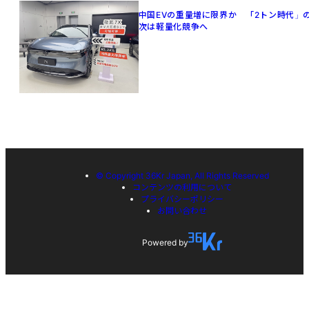
中国EVの重量増に限界か 「2トン時代」
次は軽量化競争へ
© Copyright 36Kr Japan, All Rights Reserved
コンテンツの利用について
プライバシーポリシー
お問い合わせ
Powered by