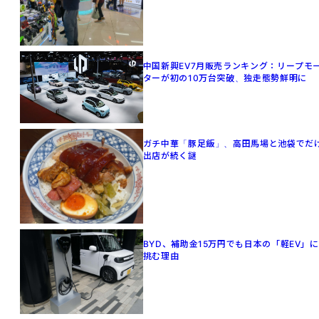
中国新興EV7月販売ランキング：リープモ
ターが初の10万台突破、独走態勢鮮明に
ガチ中華「豚足飯」、高田馬場と池袋でだ
出店が続く謎
BYD、補助金15万円でも日本の「軽EV」に
挑む理由