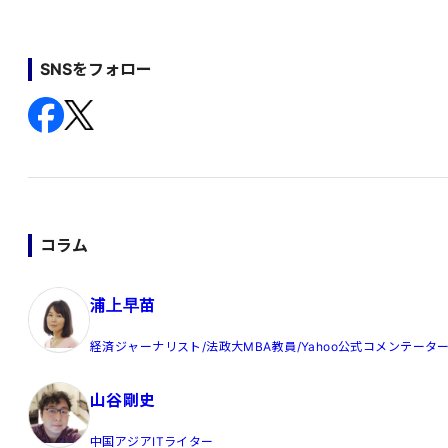
SNSをフォロー
コラム
浦上早苗
経済ジャーナリスト/法政大MBA教員/Yahoo公式コメンテータ
山谷剛史
中国アジアITライター