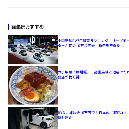
編集部おすすめ
中国新興EV7月販売ランキング：リープモ
ターが初の10万台突破、独走態勢鮮明に
ガチ中華「豚足飯」、高田馬場と池袋でだ
出店が続く謎
BYD、補助金15万円でも日本の「軽EV」に
挑む理由