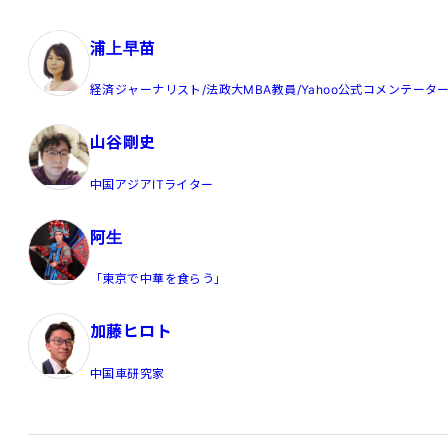
浦上早苗
経済ジャーナリスト/法政大MBA教員/Yahoo公式コメンテータ
山谷剛史
中国アジアITライター
阿生
「東京で中華を食らう」
加藤ヒロト
中国車研究家