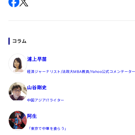
コラム
浦上早苗
経済ジャーナリスト/法政大MBA教員/Yahoo公式コメンテータ
山谷剛史
中国アジアITライター
阿生
「東京で中華を食らう」