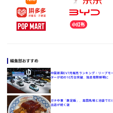
編集部おすすめ
中国新興EV7月販売ランキング：リープモ
ターが初の10万台突破、独走態勢鮮明に
ガチ中華「豚足飯」、高田馬場と池袋でだ
出店が続く謎