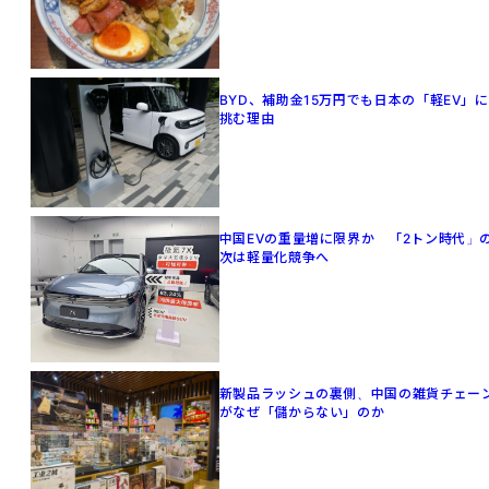
BYD、補助金15万円でも日本の「軽EV」に
挑む理由
中国EVの重量増に限界か 「2トン時代」
次は軽量化競争へ
新製品ラッシュの裏側、中国の雑貨チェー
がなぜ「儲からない」のか