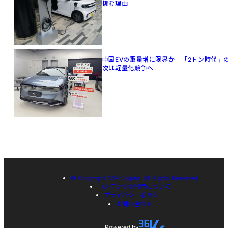
挑む理由
中国EVの重量増に限界か 「2トン時代」
次は軽量化競争へ
© Copyright 36Kr Japan, All Rights Reserved
コンテンツの利用について
プライバシーポリシー
お問い合わせ
Powered by