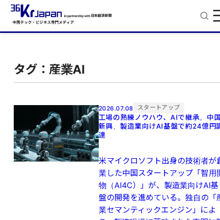
タグ：産業AI
スタートアップ
2026.07.08
工場の熟練ノウハウ、AIで継承。中
新興、製造業向けAI基盤で約24億円
達
米マイクロソフト出身の技術者が
業した中国スタートアップ「智用
物（AI4C）」が、製造業向けAI基
盤の開発を進めている。独自の「
業セマンティックエンジン」によ