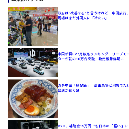
政府は"改善する"と言うけれど 中国旅行
現場はまだ外国人に「冷たい」
中国新興EV7月販売ランキング：リープモ
ターが初の10万台突破、独走態勢鮮明に
ガチ中華「豚足飯」、高田馬場と池袋でだ
出店が続く謎
BYD、補助金15万円でも日本の「軽EV」に