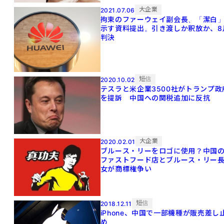
大企業
2021.07.06
拘束のファーウェイ副会長、「潔白
示す資料提出。引き渡しか釈放か、8
判決
短信
2020.10.02
テスラと米企業3500社がトランプ政
を提訴 中国への関税追加に反抗
大企業
2020.02.01
ブルース・リーをロゴに使用？中国
ファストフード店とブルース・リー
女が商標権争い
短信
2018.12.11
iPhone、中国で一部機種が販売差し
め