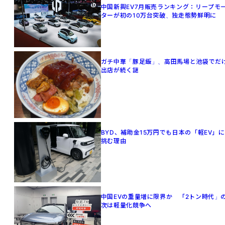
中国新興EV7月販売ランキング：リープモ
ターが初の10万台突破、独走態勢鮮明に
ガチ中華「豚足飯」、高田馬場と池袋でだ
出店が続く謎
BYD、補助金15万円でも日本の「軽EV」に
挑む理由
中国EVの重量増に限界か 「2トン時代」
次は軽量化競争へ