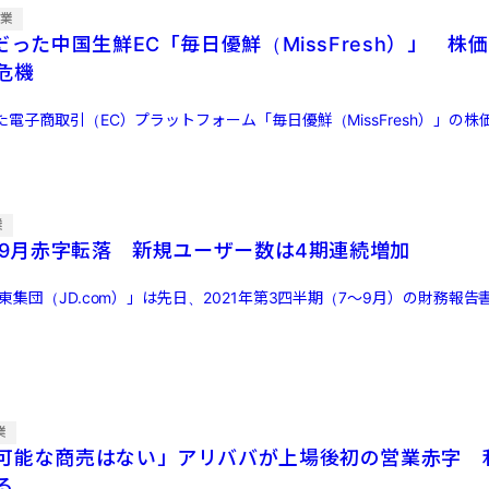
企業
だった中国生鮮EC「毎日優鮮（MissFresh）」 株
危機
電子商取引（EC）プラットフォーム「毎日優鮮（MissFresh）」の株価
業
7-9月赤字転落 新規ユーザー数は4期連続増加
東集団（JD.com）」は先日、2021年第3四半期（7〜9月）の財務報
業
可能な商売はない」アリババが上場後初の営業赤字 
る