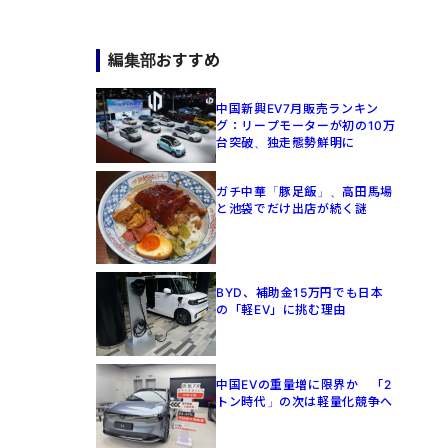
編集部おすすめ
中国新興EV7月販売ランキン
グ：リープモーターが初の10万
台突破、独走態勢鮮明に
ガチ中華「豚足飯」、高田馬場
と池袋でだけ出店が続く謎
BYD、補助金15万円でも日本
の「軽EV」に挑む理由
中国EVの重量増に限界か 「2
トン時代」の次は軽量化競争へ