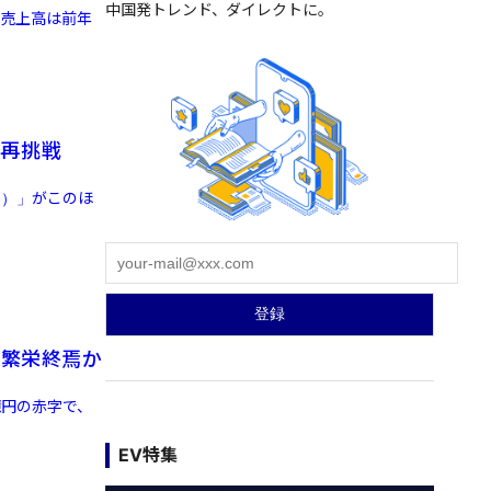
中国発トレンド、ダイレクトに。
。売上高は前年
に再挑戦
団）」がこのほ
の繁栄終焉か
億円の赤字で、
EV特集