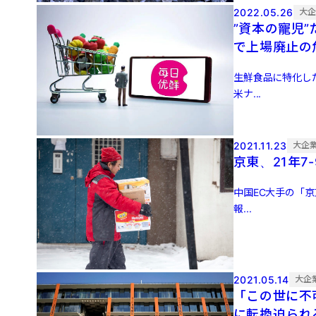
2022.05.26
大
”資本の寵児”
で上場廃止の
生鮮食品に特化した
米ナ...
2021.11.23
大企
京東、21年
中国EC大手の「京
報...
2021.05.14
大企
「この世に不
に転換迫られ