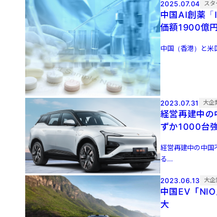
2025.07.04
スタ
中国AI創薬「I
価額1900億
中国（香港）と米国を
2023.07.31
大企
経営再建中の
ずか1000台
経営再建中の中国不
る...
2023.06.13
大企
中国EV「NI
大