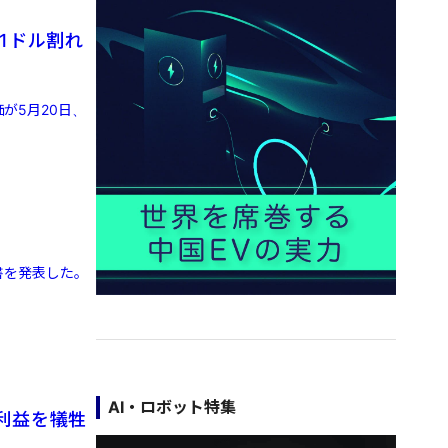
価1ドル割れ
が5月20日、
告書を発表した。
AI・ロボット特集
利益を犠牲