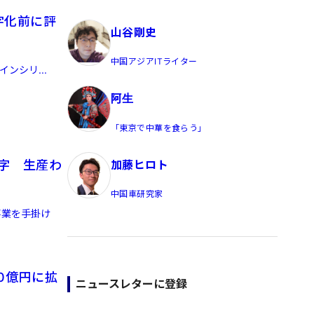
員/Yahoo公式コメンテーター
黒字化前に評
山谷剛史
中国アジアITライター
インシリ...
阿生
「東京で中華を食らう」
加藤ヒロト
赤字 生産わ
中国車研究家
）事業を手掛け
20億円に拡
ニュースレターに登録