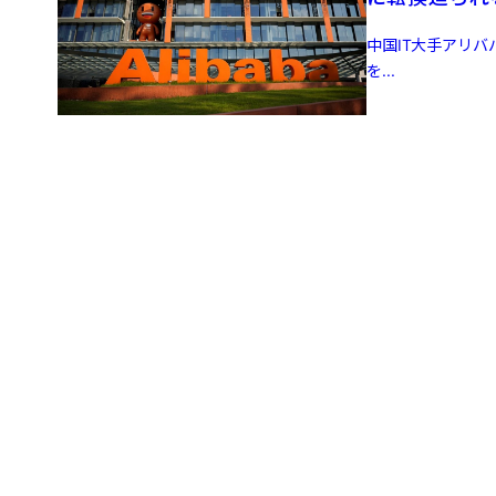
中国IT大手アリバ
を...