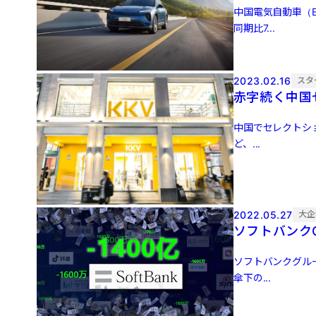
中国電気自動車（E
同期比7...
2023.02.16
スタ
赤字続く中国
中国でセレクトショ
ど、...
2022.05.27
大企
ソフトバンク
ソフトバンクグルー
傘下の...