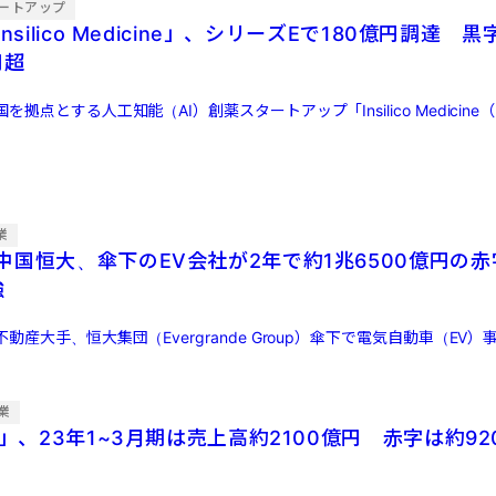
ートアップ
nsilico Medicine」、シリーズEで180億円調達 
円超
拠点とする人工知能（AI）創薬スタートアップ「Insilico Medicine（
業
中国恒大、傘下のEV会社が2年で約1兆6500億円の
強
動産大手、恒大集団（Evergrande Group）傘下で電気自動車（EV
業
O」、23年1~3月期は売上高約2100億円 赤字は約9