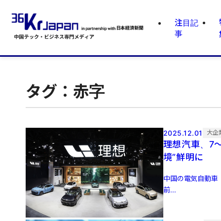
注目記
事
タグ：赤字
2025.12.01
大企
理想汽車、7〜
境”鮮明に
中国の電気自動車（
前...