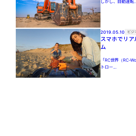
しかし、自動運転..
2019.05.10
ビジ
スマホでリア
ム
「RC世界（RC-
トロー...