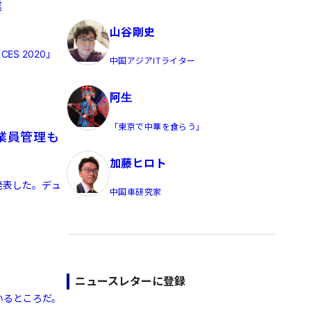
業
員/Yahoo公式コメンテーター
山谷剛史
S 2020」
中国アジアITライター
阿生
「東京で中華を食らう」
業員管理も
加藤ヒロト
を発表した。デュ
中国車研究家
ニュースレターに登録
いるところだ。