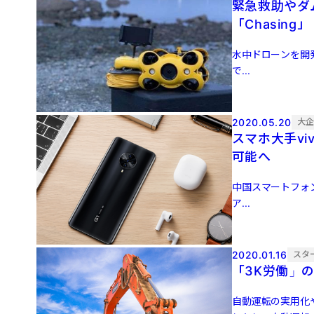
緊急救助やダ
「Chasing」
水中ドローンを開発
で...
2020.05.20
大
スマホ大手v
可能へ
中国スマートフォン
ア...
2020.01.16
スタ
「3K労働」
自動運転の実用化