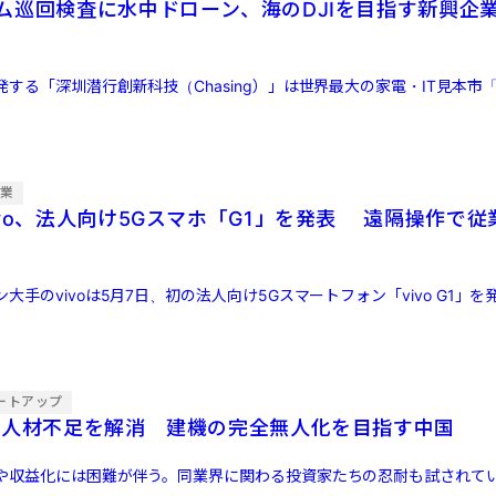
ム巡回検査に水中ドローン、海のDJIを目指す新興企
する「深圳潜行創新科技（Chasing）」は世界最大の家電・IT見本市「CE
企業
ivo、法人向け5Gスマホ「G1」を発表 遠隔操作で従
大手のvivoは5月7日、初の法人向け5Gスマートフォン「vivo G1」
ートアップ
の人材不足を解消 建機の完全無人化を目指す中国
や収益化には困難が伴う。同業界に関わる投資家たちの忍耐も試されて