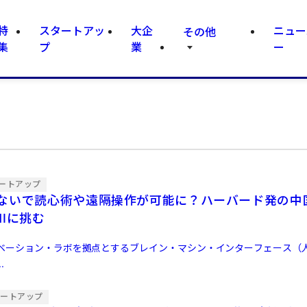
特
スタートアッ
大企
ニュー
その他
集
プ
業
ー
ートアップ
ないで読心術や遠隔操作が可能に？ハーバード発の中
Iに挑む
ベーション・ラボを拠点とするブレイン・マシン・インターフェース（
.
タートアップ