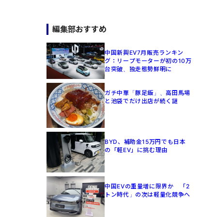
編集部おすすめ
中国新興EV7月販売ランキン
グ：リープモーターが初の10万
台突破、独走態勢鮮明に
ガチ中華「豚足飯」、高田馬場
と池袋でだけ出店が続く謎
BYD、補助金15万円でも日本
の「軽EV」に挑む理由
中国EVの重量増に限界か 「2
トン時代」の次は軽量化競争へ