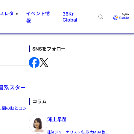
スレタ
イベント情
36Kr
Global
報
SNSをフォロー
国系スター
コラム
人間の脳とコン
浦上早苗
経済ジャーナリスト/法政大MBA教