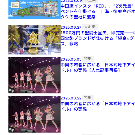
2025.08.09
中国版インスタ「RED」、“2次元島”
ベントを仕掛ける 上海・復興島が
タクの聖地に変身
大企業
2025.06.27
1800万円の聖闘士星矢、即完売──
国宝飾ブランドが仕掛ける「純金×グ
ズ」戦略
特集
2025.05.05
中国の若者に広がる「日本式地下ア
ドル」の実態【人気記事再掲】
特集
2025.03.22
中国の若者に広がる「日本式地下ア
ドル」の実態