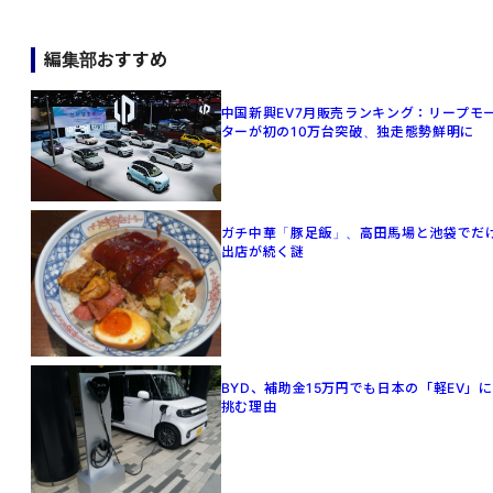
編集部おすすめ
中国新興EV7月販売ランキング：リープモ
ターが初の10万台突破、独走態勢鮮明に
ガチ中華「豚足飯」、高田馬場と池袋でだ
出店が続く謎
BYD、補助金15万円でも日本の「軽EV」に
挑む理由