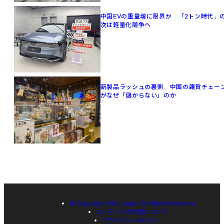
中国EVの重量増に限界か 「2トン時代」
次は軽量化競争へ
新製品ラッシュの裏側、中国の雑貨チェー
がなぜ「儲からない」のか
© Copyright 36Kr Japan, All Rights Reserved
コンテンツの利用について
プライバシーポリシー