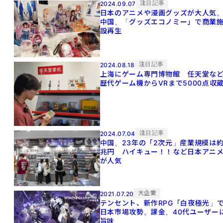
注目記事
2024.09.07
日本のアニメや漫画グッズが大人気
中国、「グッズエコノミー」で商業
設再生
注目記事
2024.08.18
上海にゲーム専門博物館 任天堂な
歴代ゲーム機からVRまで5000点収
注目記事
2024.07.04
中国、23年の「2次元」産業規模は約
兆円 ハイキュー！！など日本アニ
が人気
大企業
2021.07.20
テンセント、新作RPG「白夜極光」
日本市場攻勢。課金、40代ユーザー
旨味