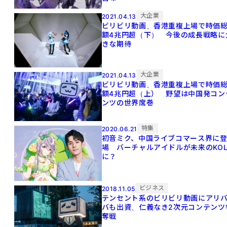
大企業
2021.04.13
ビリビリ動画、香港重複上場で時価
額4兆円超（下） 今後の成長戦略に
きな期待
大企業
2021.04.13
ビリビリ動画、香港重複上場で時価
額4兆円超（上） 野望は中国発コン
ンツの世界席巻
特集
2020.06.21
初音ミク、中国ライブコマース界に
場 バーチャルアイドルが未来のKO
に？
ビジネス
2018.11.05
テンセント系のビリビリ動画にアリ
バも出資、仁義なき2次元コンテンツ
奪戦