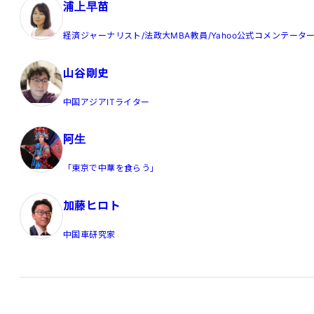
浦上早苗
経済ジャーナリスト/法政大MBA教員/Yahoo公式コメンテータ
山谷剛史
中国アジアITライター
阿生
「東京で中華を食らう」
加藤ヒロト
中国車研究家