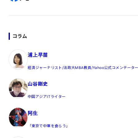
コラム
浦上早苗
経済ジャーナリスト/法政大MBA教員/Yahoo公式コメンテータ
山谷剛史
中国アジアITライター
阿生
「東京で中華を食らう」