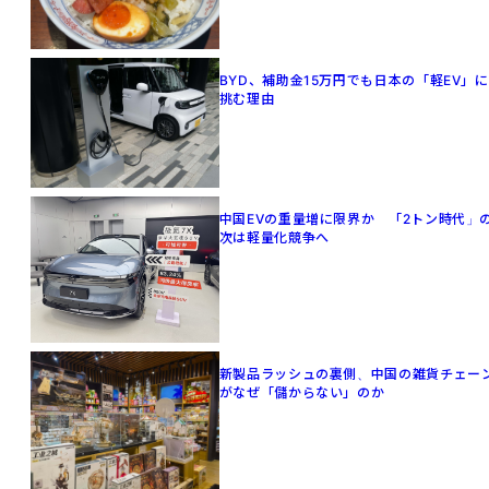
BYD、補助金15万円でも日本の「軽EV」に
挑む理由
中国EVの重量増に限界か 「2トン時代」
次は軽量化競争へ
新製品ラッシュの裏側、中国の雑貨チェー
がなぜ「儲からない」のか