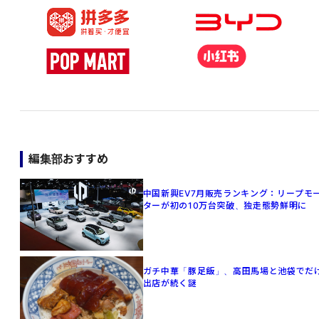
編集部おすすめ
中国新興EV7月販売ランキング：リープモ
ターが初の10万台突破、独走態勢鮮明に
ガチ中華「豚足飯」、高田馬場と池袋でだ
出店が続く謎