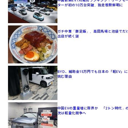
中国新興EV7月販売ランキング：リープモ
ターが初の10万台突破、独走態勢鮮明に
ガチ中華「豚足飯」、高田馬場と池袋でだ
出店が続く謎
BYD、補助金15万円でも日本の「軽EV」に
挑む理由
中国EVの重量増に限界か 「2トン時代」
次は軽量化競争へ