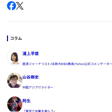
コラム
浦上早苗
経済ジャーナリスト/法政大MBA教員/Yahoo公式コメンテータ
山谷剛史
中国アジアITライター
阿生
「東京で中華を食らう」