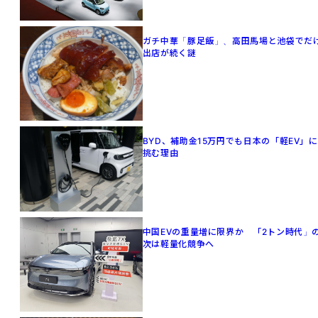
ガチ中華「豚足飯」、高田馬場と池袋でだ
出店が続く謎
BYD、補助金15万円でも日本の「軽EV」に
挑む理由
中国EVの重量増に限界か 「2トン時代」
次は軽量化競争へ