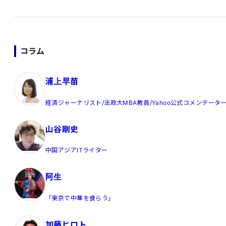
コラム
浦上早苗
経済ジャーナリスト/法政大MBA教員/Yahoo公式コメンテータ
山谷剛史
中国アジアITライター
阿生
「東京で中華を食らう」
加藤ヒロト