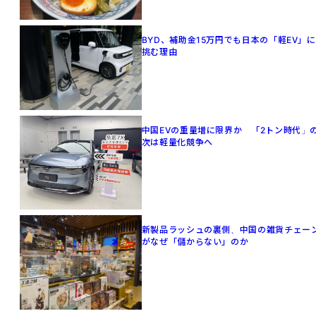
BYD、補助金15万円でも日本の「軽EV」に
挑む理由
中国EVの重量増に限界か 「2トン時代」
次は軽量化競争へ
新製品ラッシュの裏側、中国の雑貨チェー
がなぜ「儲からない」のか