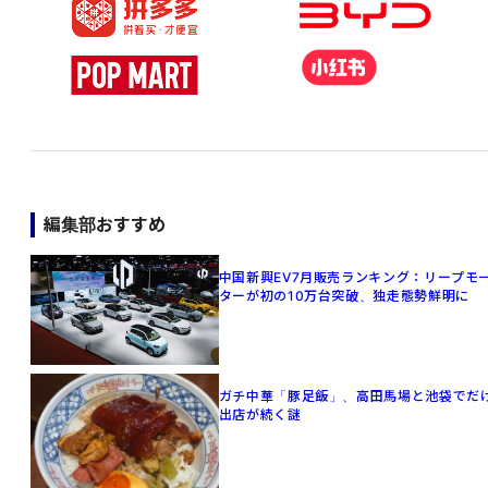
編集部おすすめ
中国新興EV7月販売ランキング：リープモ
ターが初の10万台突破、独走態勢鮮明に
ガチ中華「豚足飯」、高田馬場と池袋でだ
出店が続く謎