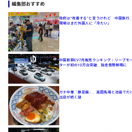
編集部おすすめ
政府は"改善する"と言うけれど 中国旅行
現場はまだ外国人に「冷たい」
中国新興EV7月販売ランキング：リープモ
ターが初の10万台突破、独走態勢鮮明に
ガチ中華「豚足飯」、高田馬場と池袋でだ
出店が続く謎