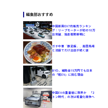
編集部おすすめ
中国新興EV7月販売ランキン
グ：リープモーターが初の10万
台突破、独走態勢鮮明に
ガチ中華「豚足飯」、高田馬場
と池袋でだけ出店が続く謎
BYD、補助金15万円でも日本
の「軽EV」に挑む理由
中国EVの重量増に限界か 「2
トン時代」の次は軽量化競争へ