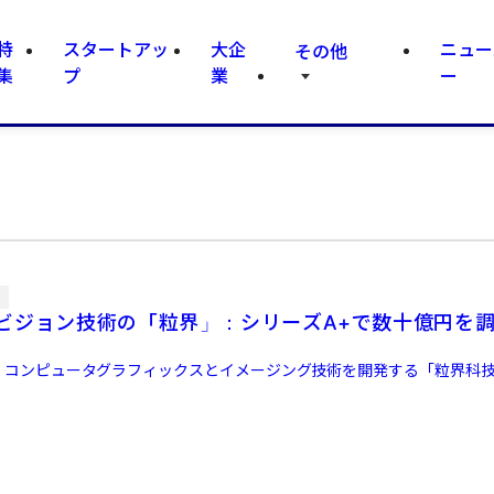
特
スタートアッ
大企
ニュー
その他
集
プ
業
ー
信
ビジョン技術の「粒界」：シリーズA+で数十億円を
日、コンピュータグラフィックスとイメージング技術を開発する「粒界科技（Grit