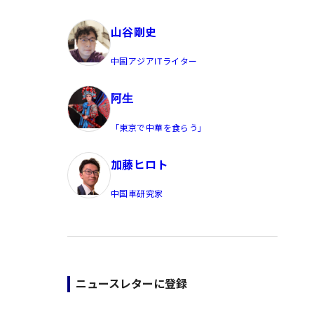
員/Yahoo公式コメンテーター
山谷剛史
中国アジアITライター
阿生
「東京で中華を食らう」
加藤ヒロト
中国車研究家
ニュースレターに登録