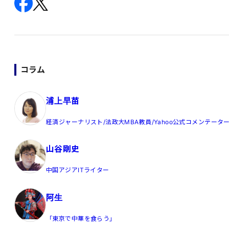
コラム
浦上早苗
経済ジャーナリスト/法政大MBA教員/Yahoo公式コメンテータ
山谷剛史
中国アジアITライター
阿生
「東京で中華を食らう」