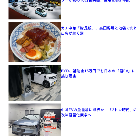
ターが初の10万台突破、独走態勢鮮明に
ガチ中華「豚足飯」、高田馬場と池袋でだ
出店が続く謎
BYD、補助金15万円でも日本の「軽EV」に
挑む理由
中国EVの重量増に限界か 「2トン時代」
次は軽量化競争へ