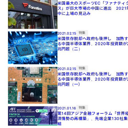
米国最大のスポーツEC「ファナティ
ス」が巨大市場の中国に進出 2021
中に上場の見込み
特集
2021.02.15
米国依存脱却へ政府も後押し 加熱
る中国半導体業界、2020年投資額が
兆円超（二）
特集
2021.02.15
米国依存脱却へ政府も後押し 加熱
る中国半導体業界、2020年投資額が
兆円超（一）
特集
2021.01.16
第14回アジア金融フォーラム「世界
済情勢の再構築」、先端企業130社集
結