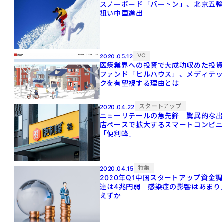
スノーボード「バートン」、北京五
狙い中国進出
VC
2020.05.12
医療業界への投資で大成功収めた投
ファンド「ヒルハウス」、メディテ
クを有望視する理由とは
スタートアップ
2020.04.22
ニューリテールの急先鋒 驚異的な
店ペースで拡大するスマートコンビ
「便利蜂」
特集
2020.04.15
2020年Q1中国スタートアップ資金
達は4兆円弱 感染症の影響はあまり
えずか