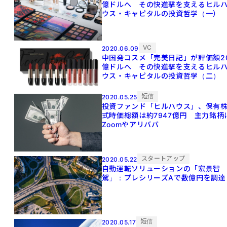
億ドルへ その快進撃を支えるヒル
ウス・キャピタルの投資哲学（一）
VC
2020.06.09
中国発コスメ「完美日記」が評価額2
億ドルへ その快進撃を支えるヒル
ウス・キャピタルの投資哲学（二）
短信
2020.05.25
投資ファンド「ヒルハウス」、保有
式時価総額は約7947億円 主力銘柄
Zoomやアリババ
スタートアップ
2020.05.22
自動運転ソリューションの「宏景智
駕」：プレシリーズAで数億円を調達
短信
2020.05.17