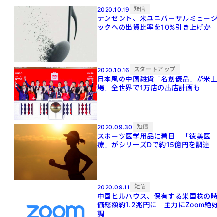
短信
2020.10.19
テンセント、米ユニバーサルミュー
ックへの出資比率を10%引き上げか
スタートアップ
2020.10.16
日本風の中国雑貨「名創優品」が米
場、全世界で1万店の出店計画も
短信
2020.09.30
スポーツ医学用品に着目 「徳美医
療」がシリーズDで約15億円を調達
短信
2020.09.11
中国ヒルハウス、保有する米国株の
価総額約1.2兆円に 主力にZoom絶
調