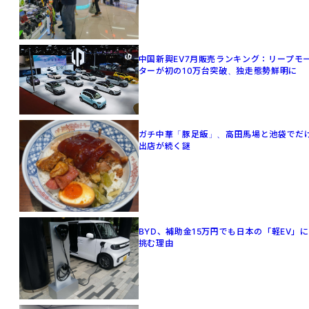
中国新興EV7月販売ランキング：リープモ
ターが初の10万台突破、独走態勢鮮明に
ガチ中華「豚足飯」、高田馬場と池袋でだ
出店が続く謎
BYD、補助金15万円でも日本の「軽EV」に
挑む理由