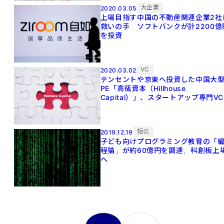
大企業
2020.03.05
上場目指す中国の不動産関連企業2社
救いの手 ソフトバンクが計2200億
を投資
VC
2020.03.02
テンセントや京東へ投資した中国大
PE「高瓴資本（Hillhouse
Capital）」、スタートアップ専門VC
を設立
短信
2019.12.19
子ども向けプログラミング教育の「
程猫」が約60億円を調達、科創板上
へ
投