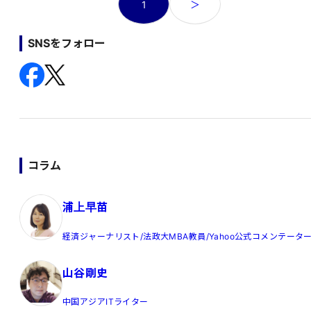
1
＞
稿
の
SNSをフォロー
ペ
ー
ジ
送
り
コラム
浦上早苗
経済ジャーナリスト/法政大MBA教員/Yahoo公式コメンテータ
山谷剛史
中国アジアITライター