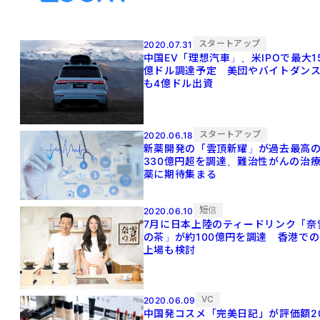
スタートアップ
2020.07.31
中国EV「理想汽車」、米IPOで最大1
億ドル調達予定 美団やバイトダン
も4億ドル出資
スタートアップ
2020.06.18
新薬開発の「雲頂新耀」が過去最高
330億円超を調達、難治性がんの治
薬に期待集まる
短信
2020.06.10
7月に日本上陸のティードリンク「奈
の茶」が約100億円を調達 香港での
上場も検討
VC
2020.06.09
中国発コスメ「完美日記」が評価額2