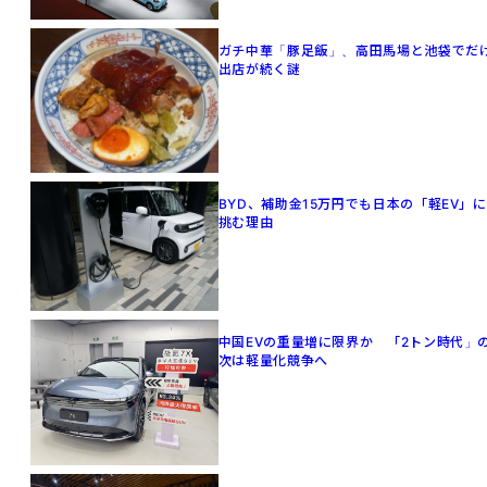
ガチ中華「豚足飯」、高田馬場と池袋でだ
出店が続く謎
BYD、補助金15万円でも日本の「軽EV」に
挑む理由
中国EVの重量増に限界か 「2トン時代」
次は軽量化競争へ