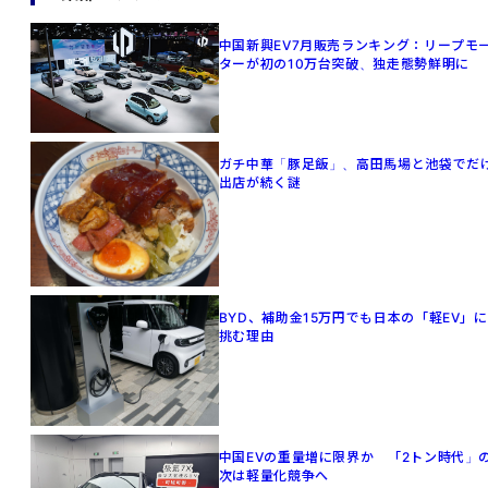
中国新興EV7月販売ランキング：リープモ
ターが初の10万台突破、独走態勢鮮明に
ガチ中華「豚足飯」、高田馬場と池袋でだ
出店が続く謎
BYD、補助金15万円でも日本の「軽EV」に
挑む理由
中国EVの重量増に限界か 「2トン時代」
次は軽量化競争へ