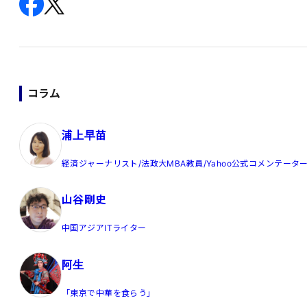
コラム
浦上早苗
経済ジャーナリスト/法政大MBA教員/Yahoo公式コメンテータ
山谷剛史
中国アジアITライター
阿生
「東京で中華を食らう」