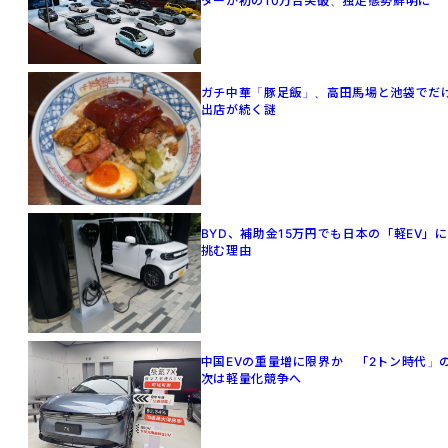
ターが初の10万台突破、独走態勢鮮明に
ガチ中華「豚足飯」、高田馬場と池袋でだ
出店が続く謎
BYD、補助金15万円でも日本の「軽EV」に
挑む理由
中国EVの重量増に限界か 「2トン時代」
次は軽量化競争へ