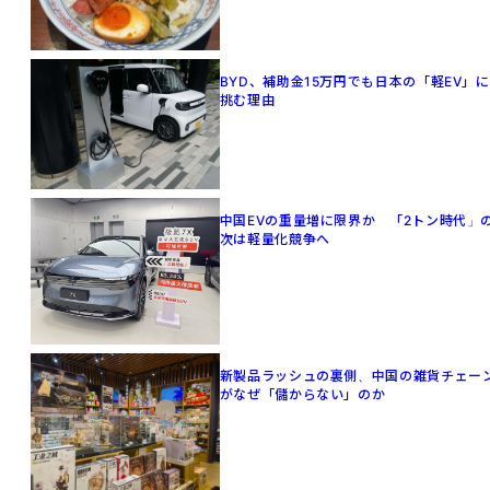
BYD、補助金15万円でも日本の「軽EV」に
挑む理由
中国EVの重量増に限界か 「2トン時代」
次は軽量化競争へ
新製品ラッシュの裏側、中国の雑貨チェー
がなぜ「儲からない」のか