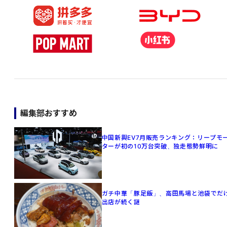
編集部おすすめ
中国新興EV7月販売ランキング：リープモ
ターが初の10万台突破、独走態勢鮮明に
ガチ中華「豚足飯」、高田馬場と池袋でだ
出店が続く謎