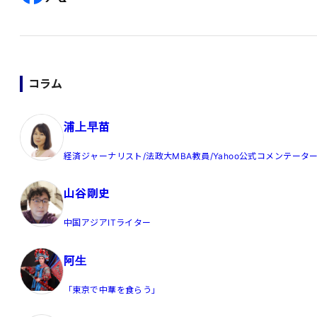
コラム
浦上早苗
経済ジャーナリスト/法政大MBA教員/Yahoo公式コメンテータ
山谷剛史
中国アジアITライター
阿生
「東京で中華を食らう」