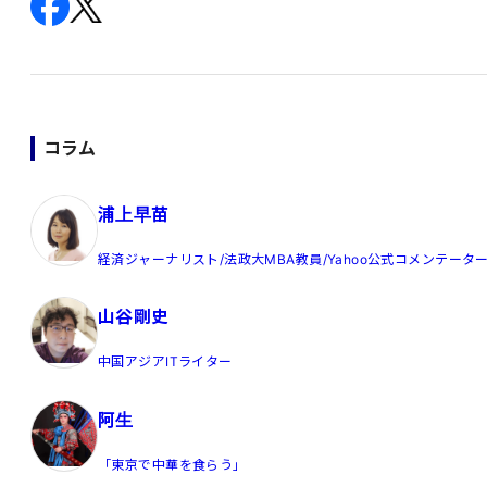
コラム
浦上早苗
経済ジャーナリスト/法政大MBA教員/Yahoo公式コメンテータ
山谷剛史
中国アジアITライター
阿生
「東京で中華を食らう」