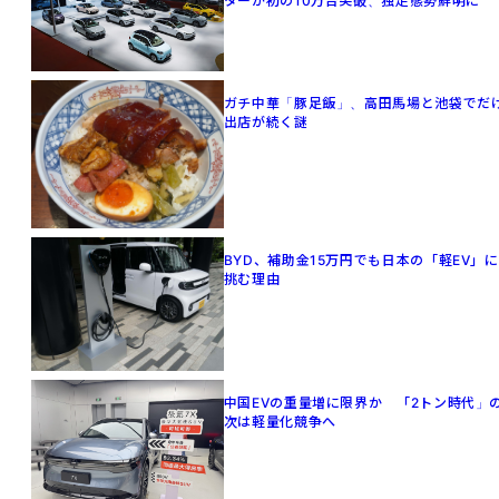
ターが初の10万台突破、独走態勢鮮明に
ガチ中華「豚足飯」、高田馬場と池袋でだ
出店が続く謎
BYD、補助金15万円でも日本の「軽EV」に
挑む理由
中国EVの重量増に限界か 「2トン時代」
次は軽量化競争へ