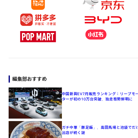
編集部おすすめ
中国新興EV7月販売ランキング：リープモ
ターが初の10万台突破、独走態勢鮮明に
ガチ中華「豚足飯」、高田馬場と池袋でだ
出店が続く謎