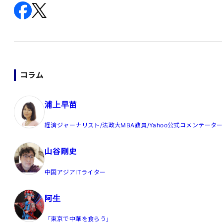
コラム
浦上早苗
経済ジャーナリスト/法政大MBA教員/Yahoo公式コメンテータ
山谷剛史
中国アジアITライター
阿生
「東京で中華を食らう」