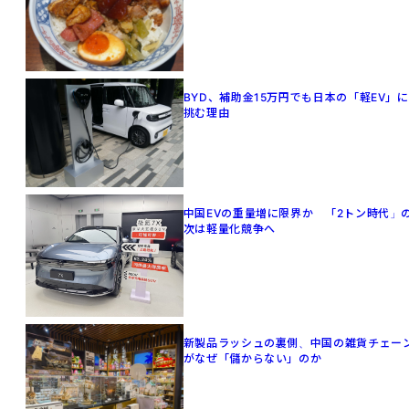
BYD、補助金15万円でも日本の「軽EV」に
挑む理由
中国EVの重量増に限界か 「2トン時代」
次は軽量化競争へ
新製品ラッシュの裏側、中国の雑貨チェー
がなぜ「儲からない」のか