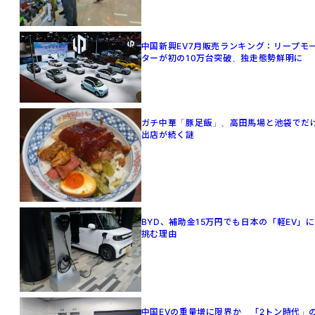
中国新興EV7月販売ランキング：リープモ
ターが初の10万台突破、独走態勢鮮明に
ガチ中華「豚足飯」、高田馬場と池袋でだ
出店が続く謎
BYD、補助金15万円でも日本の「軽EV」に
挑む理由
中国EVの重量増に限界か 「2トン時代」