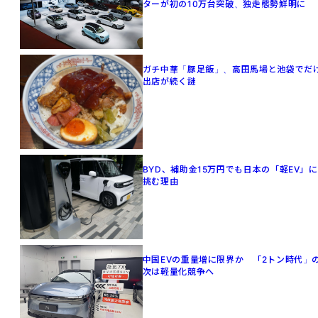
ターが初の10万台突破、独走態勢鮮明に
ガチ中華「豚足飯」、高田馬場と池袋でだ
出店が続く謎
BYD、補助金15万円でも日本の「軽EV」に
挑む理由
中国EVの重量増に限界か 「2トン時代」
次は軽量化競争へ