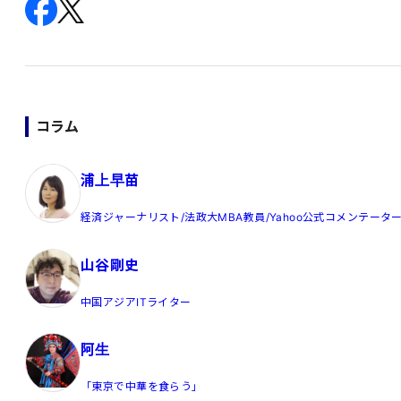
コラム
浦上早苗
経済ジャーナリスト/法政大MBA教員/Yahoo公式コメンテータ
山谷剛史
中国アジアITライター
阿生
「東京で中華を食らう」