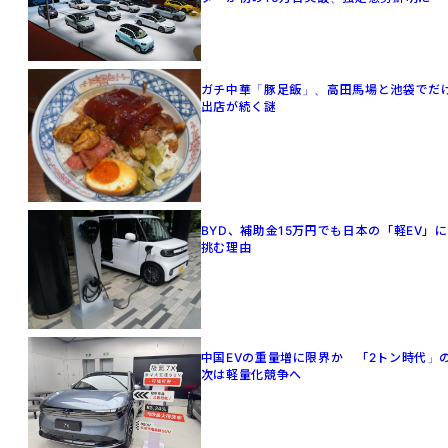
ガチ中華「豚足飯」、高田馬場と池袋でだ
出店が続く謎
BYD、補助金15万円でも日本の「軽EV」に
挑む理由
中国EVの重量増に限界か 「2トン時代」
次は軽量化競争へ