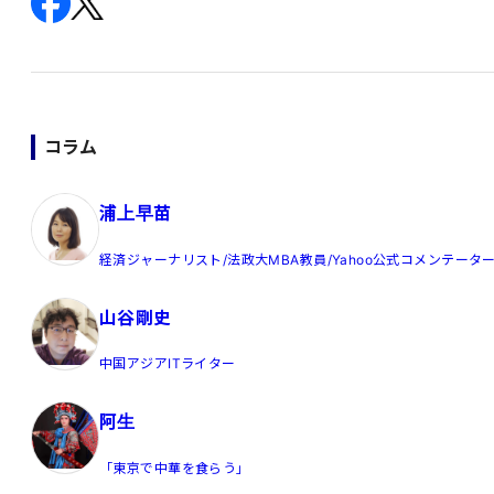
コラム
浦上早苗
経済ジャーナリスト/法政大MBA教員/Yahoo公式コメンテータ
山谷剛史
中国アジアITライター
阿生
「東京で中華を食らう」