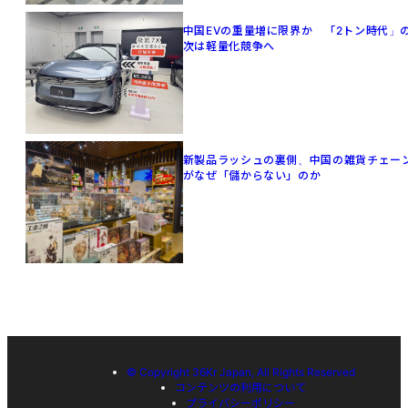
中国EVの重量増に限界か 「2トン時代」
次は軽量化競争へ
新製品ラッシュの裏側、中国の雑貨チェー
がなぜ「儲からない」のか
© Copyright 36Kr Japan, All Rights Reserved
コンテンツの利用について
プライバシーポリシー