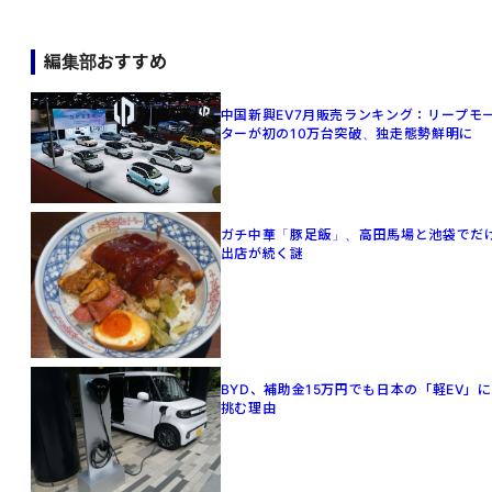
編集部おすすめ
中国新興EV7月販売ランキング：リープモ
ターが初の10万台突破、独走態勢鮮明に
ガチ中華「豚足飯」、高田馬場と池袋でだ
出店が続く謎
BYD、補助金15万円でも日本の「軽EV」に
挑む理由