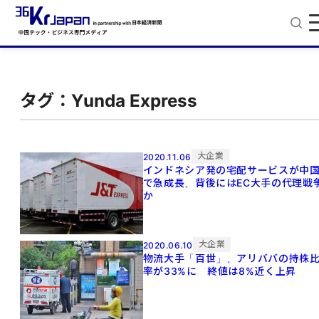
タグ：Yunda Express
大企業
2020.11.06
インドネシア発の宅配サービスが中
で急成長、背後にはEC大手の代理戦
か
大企業
2020.06.10
物流大手「百世」、アリババの持株
率が33%に 終値は8%近く上昇