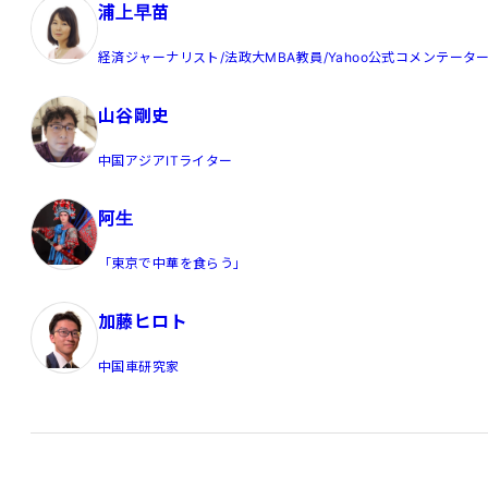
浦上早苗
経済ジャーナリスト/法政大MBA教員/Yahoo公式コメンテータ
山谷剛史
中国アジアITライター
阿生
「東京で中華を食らう」
加藤ヒロト
中国車研究家