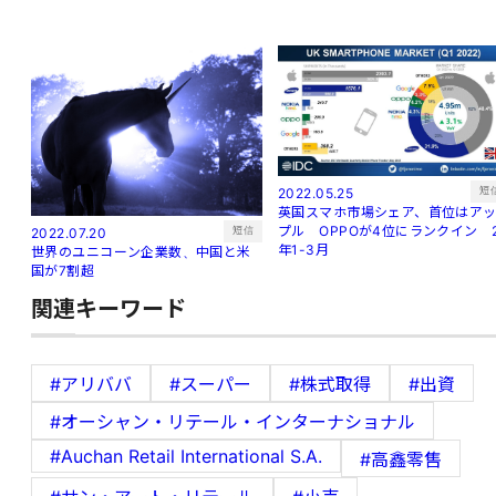
短
2022.05.25
英国スマホ市場シェア、首位はア
プル OPPOが4位にランクイン 
短信
2022.07.20
年1-3月
世界のユニコーン企業数、中国と米
国が7割超
関連キーワード
#アリババ
#スーパー
#株式取得
#出資
#オーシャン・リテール・インターナショナル
#Auchan Retail International S.A.
#高鑫零售