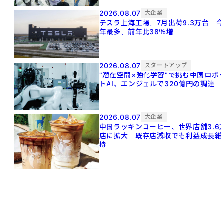
2026.08.07
大企業
テスラ上海工場、7月出荷9.3万台 
年最多、前年比38％増
2026.08.07
スタートアップ
"潜在空間×強化学習"で挑む中国ロボ
トAI、エンジェルで320億円の調達
2026.08.07
大企業
中国ラッキンコーヒー、世界店舗3.6
店に拡大 既存店減収でも利益成長
持