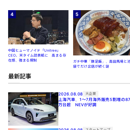
4
5
中国ヒューマノイド「Unitree」
CEO、米タイム誌表紙に 高まる存
在感、強まる規制
ガチ中華「豚足飯」、高田馬場と
袋でだけ出店が続く謎
最新記事
2026.08.08
大企業
上海汽車、1～7月海外販売5割増の8
万台超 NEVが好調
2026.08.08
スタートアップ