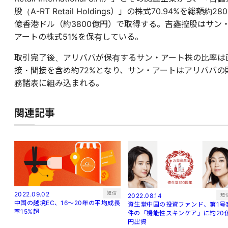
股（A-RT Retail Holdings）」の株式70.94%を総額約280
億香港ドル（約3800億円）で取得する。吉鑫控股はサン
アートの株式51%を保有している。
取引完了後、アリババが保有するサン・アート株の比率は
接・間接を含め約72%となり、サン・アートはアリババの
務諸表に組み込まれる。
関連記事
短信
2022.09.02
短
2022.08.14
中国の越境EC、16～20年の平均成長
資生堂中国の投資ファンド、第1号
率15%超
件の「機能性スキンケア」に約20
円出資