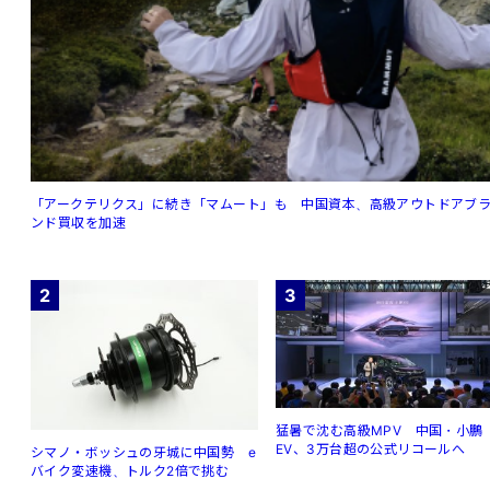
「アークテリクス」に続き「マムート」も 中国資本、高級アウトドアブ
ンド買収を加速
2
3
猛暑で沈む高級MPV 中国・小鵬
EV、3万台超の公式リコールへ
シマノ・ボッシュの牙城に中国勢 e
バイク変速機、トルク2倍で挑む