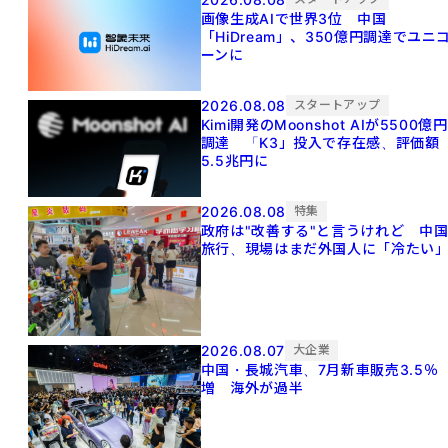
画像生成AIで世界3位 中国
「HiDream」、350億円調達でユニ
ーンに
2026.08.08
スタートアップ
Kimi開発のMoonshot AIが5500億円
調達 「K3」投入で存在感、評価額
5.5兆円に
2026.08.08
特集
政府は"改善する"と言うけれど 中
旅行、現場はまだ外国人に「冷たい
2026.08.07
大企業
中国・長城汽車、7月新車販売3.5％
増 海外が過半