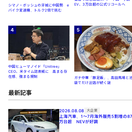
EV、3万台超の公式リコールへ
シマノ・ボッシュの牙城に中国勢 e
バイク変速機、トルク2倍で挑む
4
5
中国ヒューマノイド「Unitree」
CEO、米タイム誌表紙に 高まる存
在感、強まる規制
ガチ中華「豚足飯」、高田馬場と
袋でだけ出店が続く謎
最新記事
2026.08.08
大企業
上海汽車、1～7月海外販売5割増の8
万台超 NEVが好調