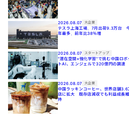
2026.08.07
大企業
テスラ上海工場、7月出荷9.3万台 
年最多、前年比38％増
2026.08.07
スタートアップ
"潜在空間×強化学習"で挑む中国ロボ
トAI、エンジェルで320億円の調達
2026.08.07
大企業
中国ラッキンコーヒー、世界店舗3.6
店に拡大 既存店減収でも利益成長
持