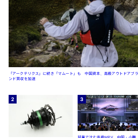
「アークテリクス」に続き「マムート」も 中国資本、高級アウトドアブ
ンド買収を加速
2
3
猛暑で沈む高級MPV 中国・小鵬