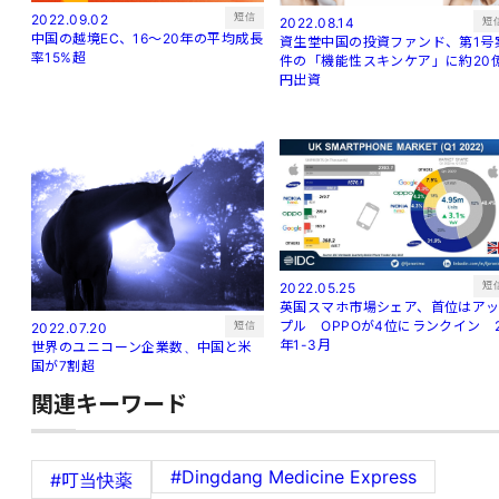
短信
2022.09.02
短
2022.08.14
中国の越境EC、16～20年の平均成長
資生堂中国の投資ファンド、第1号
率15%超
件の「機能性スキンケア」に約20
円出資
短
2022.05.25
英国スマホ市場シェア、首位はア
プル OPPOが4位にランクイン 
短信
2022.07.20
年1-3月
世界のユニコーン企業数、中国と米
国が7割超
関連キーワード
#Dingdang Medicine Express
#叮当快薬