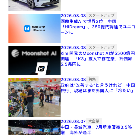
2026.08.08
スタートアップ
画像生成AIで世界3位 中国
「HiDream」、350億円調達でユニ
ーンに
2026.08.08
スタートアップ
Kimi開発のMoonshot AIが5500億円
調達 「K3」投入で存在感、評価額
5.5兆円に
2026.08.08
特集
政府は"改善する"と言うけれど 中
旅行、現場はまだ外国人に「冷たい
2026.08.07
大企業
中国・長城汽車、7月新車販売3.5％
増 海外が過半