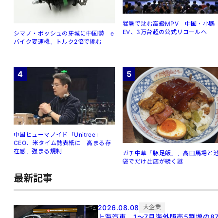
猛暑で沈む高級MPV 中国・小鵬
EV、3万台超の公式リコールへ
シマノ・ボッシュの牙城に中国勢 e
バイク変速機、トルク2倍で挑む
4
5
中国ヒューマノイド「Unitree」
CEO、米タイム誌表紙に 高まる存
在感、強まる規制
ガチ中華「豚足飯」、高田馬場と
袋でだけ出店が続く謎
最新記事
2026.08.08
大企業
上海汽車、1～7月海外販売5割増の8