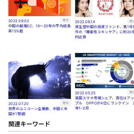
短信
2022.09.02
短
2022.08.14
中国の越境EC、16～20年の平均成長
資生堂中国の投資ファンド、第1号
率15%超
件の「機能性スキンケア」に約20
円出資
短
2022.05.25
英国スマホ市場シェア、首位はア
プル OPPOが4位にランクイン 
短信
2022.07.20
年1-3月
世界のユニコーン企業数、中国と米
国が7割超
関連キーワード