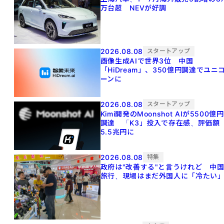
万台超 NEVが好調
2026.08.08
スタートアップ
画像生成AIで世界3位 中国
「HiDream」、350億円調達でユニ
ーンに
2026.08.08
スタートアップ
Kimi開発のMoonshot AIが5500億円
調達 「K3」投入で存在感、評価額
5.5兆円に
2026.08.08
特集
政府は"改善する"と言うけれど 中
旅行、現場はまだ外国人に「冷たい