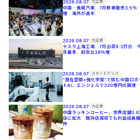
2026.08.07
大企業
中国・長城汽車、7月新車販売3.5％
増 海外が過半
2026.08.07
大企業
テスラ上海工場、7月出荷9.3万台 
年最多、前年比38％増
2026.08.07
スタートアップ
"潜在空間×強化学習"で挑む中国ロボ
トAI、エンジェルで320億円の調達
2026.08.07
大企業
中国ラッキンコーヒー、世界店舗3.6
店に拡大 既存店減収でも利益成長
持