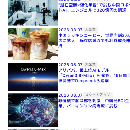
"潜在空間×強化学習"で挑む中国ロボ
トAI、エンジェルで320億円の調達
2026.08.07
大企業
中国ラッキンコーヒー、世界店舗3.6
店に拡大 既存店減収でも利益成長
持
2026.08.07
大企業
アリババ、最上位AIモデル
「Qwen3.8-Max」を発表。16日間
律開発でDeepseekら追撃
2026.08.07
スタートアップ
非侵襲で脳深部を刺激 中国発BCI企
業、パーキンソン病治療に挑む