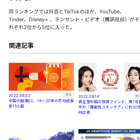
同ランキングでは抖音とTikTokのほか、YouTube、
Tinder、Disney+ 、テンセント・ビデオ（騰訊視頻）がそ
れぞれ2位から5位に入った。
関連記事
短信
2022.09.02
短
2022.08.14
中国の越境EC、16～20年の平均成長
資生堂中国の投資ファンド、第1号
率15%超
件の「機能性スキンケア」に約20
円出資