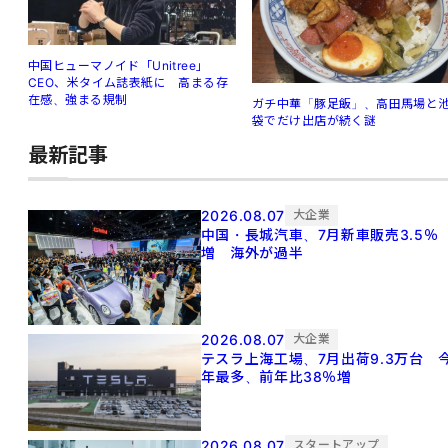
中国ヒューマノイド「Unitree」
CEO、米タイム誌表紙に 高まる存
在感、強まる規制
ガチ中華「豚足飯」、高田馬場と
袋でだけ出店が続く謎
最新記事
2026.08.07
大企業
中国・長城汽車、7月新車販売3.5％
増 海外が過半
2026.08.07
大企業
テスラ上海工場、7月出荷9.3万台 
年最多、前年比38％増
2026.08.07
スタートアップ