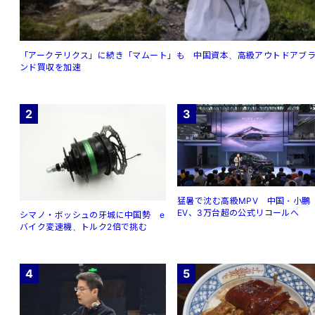
「アークテリクス」に続き「マムート」も 中国資本、高級アウトドアブ
ンド買収を加速
2
3
猛暑で沈む高級MPV 中国・小鵬
EV、3万台超の公式リコールへ
シマノ・ボッシュの牙城に中国勢 e
バイク変速機、トルク2倍で挑む
4
5