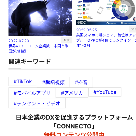
短
2022.05.25
英国スマホ市場シェア、首位はア
プル OPPOが4位にランクイン 
短信
2022.07.20
年1-3月
世界のユニコーン企業数、中国と米
国が7割超
関連キーワード
#TikTok
#騰訊視頻
#抖音
#YouTube
#モバイルアプリ
#アメリカ
#テンセント・ビデオ
日本企業のDXを促進するプラットフォーム
「CONNECTO」
無料コンテンツ公開中