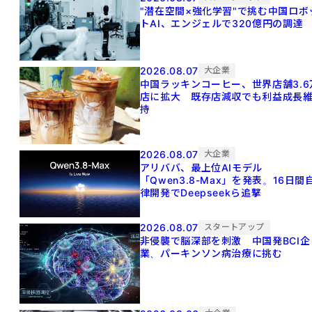
"潜在空間×強化学習"で挑む中国ロボ
トAI、エンジェルで320億円の調達
2026.08.07
大企業
中国ラッキンコーヒー、世界店舗3.6
店に拡大 既存店減収でも利益成長
持
2026.08.07
大企業
アリババ、最上位AIモデル
「Qwen3.8-Max」を発表。16日間
律開発でDeepseekら追撃
2026.08.07
スタートアップ
非侵襲で脳深部を刺激 中国発BCI企
業、パーキンソン病治療に挑む