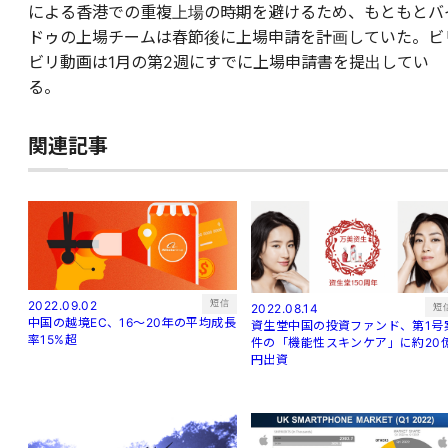
による香港での重複上場の時期を避けるため、もともとバ
ドゥの上場チームは春節後に上場申請を計画していた。ビ
ビリ動画は1月の第2週にすでに上場申請書を提出してい
る。
関連記事
短信
2022.09.02
短
2022.08.14
中国の越境EC、16～20年の平均成長
資生堂中国の投資ファンド、第1号
率15%超
件の「機能性スキンケア」に約20
円出資