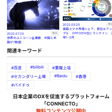
短
2022.05.25
英国スマホ市場シェア、首位はア
プル OPPOが4位にランクイン 
短信
2022.07.20
年1-3月
世界のユニコーン企業数、中国と米
国が7割超
関連キーワード
#bilibili
#百度
#重複上場
#Baidu
#セカンダリー上場
#香港
#バイドゥ
日本企業のDXを促進するプラットフォーム
「CONNECTO」
無料コンテンツ公開中