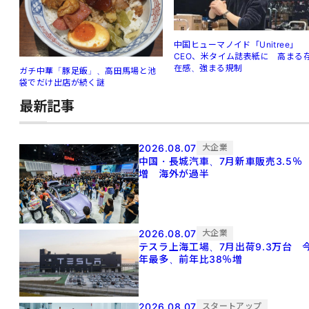
中国ヒューマノイド「Unitree」
CEO、米タイム誌表紙に 高まる
在感、強まる規制
ガチ中華「豚足飯」、高田馬場と池
袋でだけ出店が続く謎
最新記事
2026.08.07
大企業
中国・長城汽車、7月新車販売3.5％
増 海外が過半
2026.08.07
大企業
テスラ上海工場、7月出荷9.3万台 
年最多、前年比38％増
2026.08.07
スタートアップ