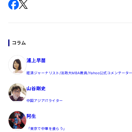
コラム
浦上早苗
経済ジャーナリスト/法政大MBA教員/Yahoo公式コメンテータ
山谷剛史
中国アジアITライター
阿生
「東京で中華を食らう」