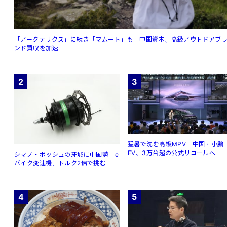
「アークテリクス」に続き「マムート」も 中国資本、高級アウトドアブ
ンド買収を加速
2
3
猛暑で沈む高級MPV 中国・小鵬
EV、3万台超の公式リコールへ
シマノ・ボッシュの牙城に中国勢 e
バイク変速機、トルク2倍で挑む
4
5