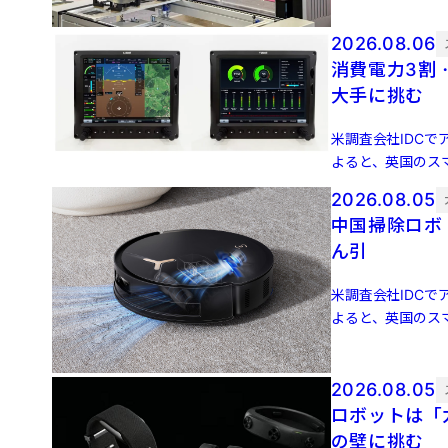
2026.08.06
消費電力3割
大手に挑む
米調査会社IDCでア
よると、英国のスマ
増 […]
2026.08.05
中国掃除ロボ
ん引
米調査会社IDCでア
よると、英国のスマ
増 […]
2026.08.05
ロボットは「力
の壁に挑む