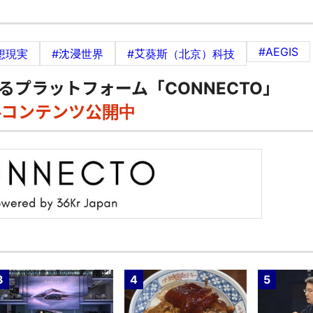
#AEGIS
想現実
#沈浸世界
#艾葵斯（北京）科技
るプラットフォーム「CONNECTO」
料コンテンツ公開中
3
4
5