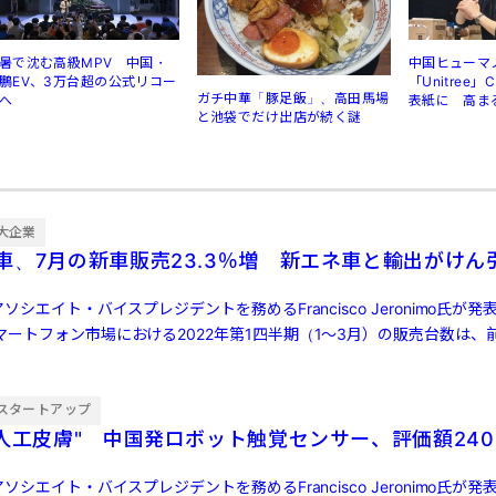
暑で沈む高級MPV 中国・
中国ヒューマ
鵬EV、3万台超の公式リコー
「Unitree
ガチ中華「豚足飯」、高田馬場
へ
表紙に 高ま
と池袋でだけ出店が続く謎
規制
大企業
車、7月の新車販売23.3％増 新エネ車と輸出がけん
ソシエイト・バイスプレジデントを務めるFrancisco Jeronimo氏が
ートフォン市場における2022年第1四半期（1～3月）の販売台数は、前
スタートアップ
"人工皮膚" 中国発ロボット触覚センサー、評価額240
ソシエイト・バイスプレジデントを務めるFrancisco Jeronimo氏が