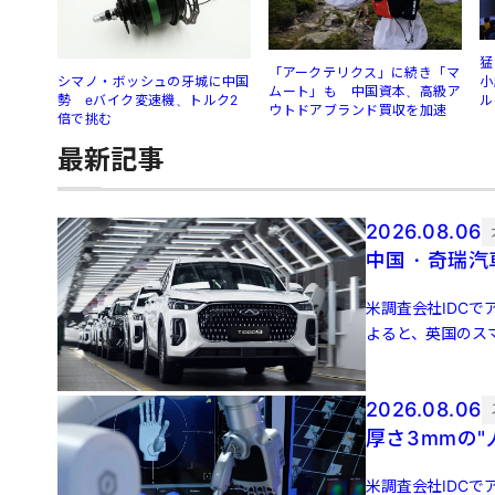
猛
「アークテリクス」に続き「マ
シマノ・ボッシュの牙城に中国
小
ムート」も 中国資本、高級ア
勢 eバイク変速機、トルク2
ル
ウトドアブランド買収を加速
倍で挑む
最新記事
2026.08.06
中国・奇瑞汽
米調査会社IDCでア
よると、英国のスマ
増 […]
2026.08.06
厚さ3mmの
米調査会社IDCでア