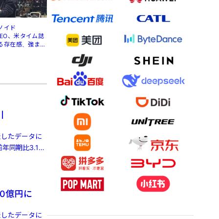
ノイド
」CEO、米タイム誌
る存在感、強まる
引
発表したデータに
年同期比3.1%
0億円に
発表したデータに