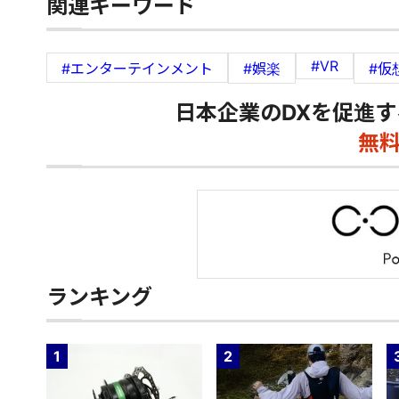
関連キーワード
#VR
#エンターテインメント
#娯楽
#仮
日本企業のDXを促進す
無
ランキング
1
2