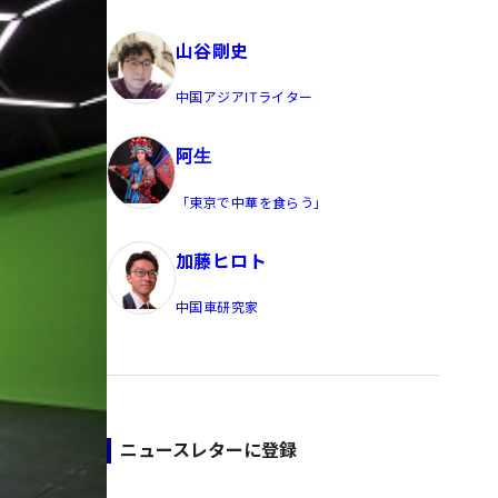
員/Yahoo公式コメンテーター
山谷剛史
中国アジアITライター
阿生
「東京で中華を食らう」
加藤ヒロト
中国車研究家
ニュースレターに登録