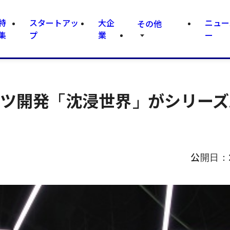
特
スタートアッ
大企
ニュー
その他
集
プ
業
ー
ンツ開発「沈浸世界」がシリーズ
公開日：