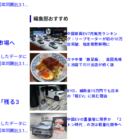
年同期比3.1%
編集部おすすめ
中国新興EV7月販売ランキン
グ：リープモーターが初の10万
株市場へ
台突破、独走態勢鮮明に
発表したデータに
ガチ中華「豚足飯」、高田馬場
年同期比3.1%
と池袋でだけ出店が続く謎
BYD、補助金15万円でも日本
の「軽EV」に挑む理由
「残る3
中国EVの重量増に限界か 「2
発表したデータに
トン時代」の次は軽量化競争へ
年同期比3.1%