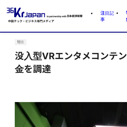
注目記
事
短信
没入型VRエンタメコンテ
金を調達