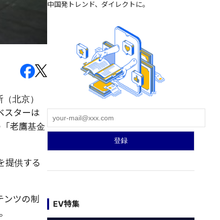
中国発トレンド、ダイレクトに。
斯（北京）
ンベスターは
主の「老鷹基金
を提供する
テンツの制
EV特集
。