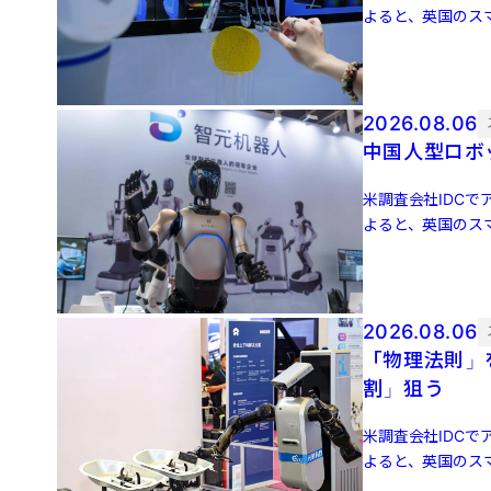
よると、英国のスマ
増 […]
2026.08.06
中国人型ロボッ
米調査会社IDCでア
よると、英国のスマ
増 […]
2026.08.06
「物理法則」
割」狙う
米調査会社IDCでア
よると、英国のスマ
増 […]