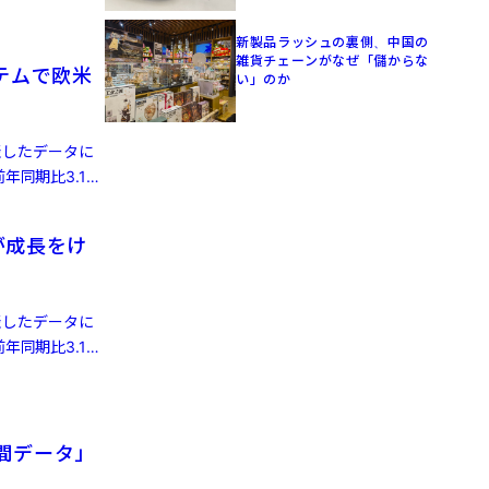
新製品ラッシュの裏側、中国の
雑貨チェーンがなぜ「儲からな
テムで欧米
い」のか
発表したデータに
年同期比3.1%
が成長をけ
発表したデータに
年同期比3.1%
人間データ」