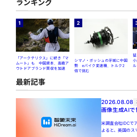
ランキング
1
2
猛
「アークテリクス」に続き「マ
シマノ・ボッシュの牙城に中国
小
ムート」も 中国資本、高級ア
勢 eバイク変速機、トルク2
ル
ウトドアブランド買収を加速
倍で挑む
最新記事
2026.08.08
画像生成AIで
米調査会社IDCでア
よると、英国のスマ