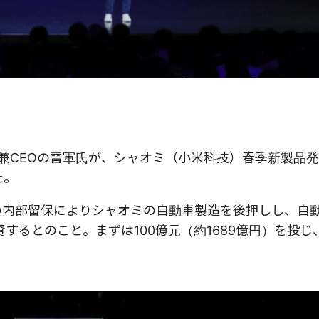
者兼CEOの雷軍氏が、シャオミ（小米科技）春季新製品
た。
円）の内部留保によりシャオミの自動車製造を後押しし、自
投資するとのこと。まずは100億元（約1689億円）を投