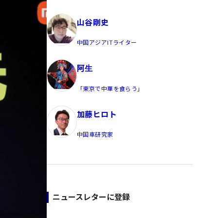
員/Yahoo公式コメンテーター
山谷剛史
中国アジアITライター
阿生
「東京で中華を食らう」
加藤ヒロト
中国車研究家
ニュースレターに登録