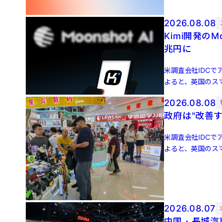
増 […]
2026.08.08
Kimi開発のM
兆円に
米調査会社IDCでア
よると、英国のスマ
増 […]
2026.08.08
政府は"改善
米調査会社IDCでア
よると、英国のスマ
増 […]
2026.08.07
中国・長城汽