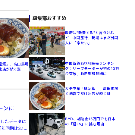
編集部おすすめ
政府は"改善する"と言うけれ
ど 中国旅行、現場はまだ外国
人に「冷たい」
中国新興EV7月販売ランキン
足飯」、高田馬場
グ：リープモーターが初の10万
出店が続く謎
台突破、独走態勢鮮明に
ガチ中華「豚足飯」、高田馬場
と池袋でだけ出店が続く謎
ーンに
BYD、補助金15万円でも日本
発表したデータに
の「軽EV」に挑む理由
年同期比3.1%