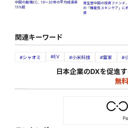
中国の越境EC、16～20年の平均成長率
資生堂中国の投資ファンド、
15%超
の「機能性スキンケア」に約
資
関連キーワード
#EV
#シャオミ
#小米科技
#雷軍
#
日本企業のDXを促進す
無