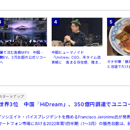
3
4
5
暑で沈む高級MPV 中国・
中国ヒューマノイド
鵬EV、3万台超の公式リコー
「Unitree」CEO、米タイム誌
ガチ中華「豚
へ
表紙に 高まる存在感、強まる
と池袋でだけ
規制
スタートアップ
世界3位 中国「HiDream」、350億円調達でユニコ
ソシエイト・バイスプレジデントを務めるFrancisco Jeronimo氏が
ートフォン市場における2022年第1四半期（1～3月）の販売台数は、前