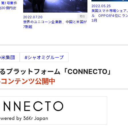
第1号案件
2022.05.25
20億円出
英国スマホ市場シェア
ル OPPOが4位にラン
短信
2022.07.20
3月
世界のユニコーン企業数、中国と米国が
7割超
小米集団
#シャオミグループ
るプラットフォーム「CONNECTO」
料コンテンツ公開中