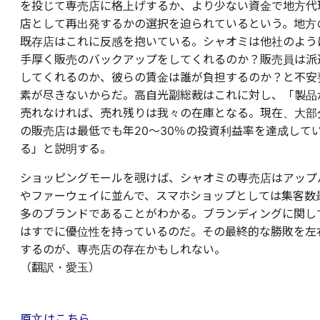
を投じて専売店に格上げするか、より少ない資金で地方代
店として再出発するかの選択を迫られているという。地方
既存店はこれに反感を抱いている。シャオミは他社のよう
手厚く販売のバックアップをしてくれるのか？販売員は派
してくれるのか、彼らの賃金は誰が負担するのか？と不安
素が尽きないからだ。高自光副総裁はこれに対し、「製品
売れなければ、売れ残りは我々の在庫となる。現在、大部
の販売店は最低でも年20〜30％の投資利益率を達成して
る」と説明する。
ショッピングモールを覗けば、シャオミの専売店はアップ
やファーウェイに並んで、スマホショップとしては集客数
多のブランドであることがわかる。ブランディングに関し
はすでに優位性を持っているのだ。その最終的な勝敗を左
するのが、専売店の存在かもしれない。
（翻訳・愛玉）
原文はこちら