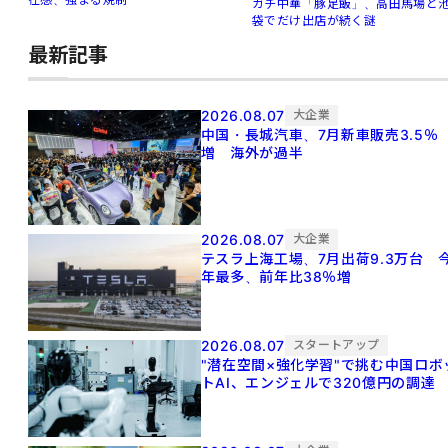
ガチ中華「豚足飯」、高田馬場と
袋でだけ出店が続く謎
最新記事
2026.08.07
大企業
中国・長城汽車、7月新車販売3.5％
増 海外が過半
2026.08.07
大企業
テスラ上海工場、7月出荷9.3万台 
年最多、前年比38％増
2026.08.07
スタートアップ
"潜在空間×強化学習"で挑む中国ロボ
トAI、エンジェルで320億円の調達