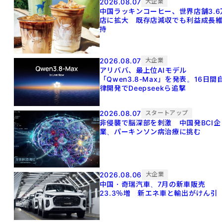
2026.08.07
大企業
中国ラッキンコーヒー、世界店舗3.6
店に拡大 既存店減収でも利益成長
持
2026.08.07
大企業
アリババ、最上位AIモデル
「Qwen3.8-Max」を発表。16日間
律開発でDeepseekら追撃
2026.08.07
スタートアップ
非侵襲で脳深部を刺激 中国発BCI企
業、パーキンソン病治療に挑む
2026.08.06
大企業
中国・奇瑞汽車、7月の新車販売
23.3％増 新エネ車と輸出がけん引