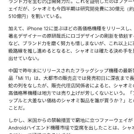
ランド力を生むのは開発力だ。これを証明したのはファー
ェイだが、シャオミも今四半期は研究開発費に30億元（約
510億円）を割いている。
加えて、iPhone 12に並ぶほどの高価格機種をリリースし
著名デザイナーの原研哉氏にロゴデザインの刷新を依頼す
など、ブランド力を磨く努力も惜しまないが、これ以上に
級路線を推し進めるとなると、シャオミは確たる決め手を
出せていない。
中国で昨年末にリリースされたフラッグシップ機種の最新
品「Mi 11」は、大都市の販売店では発売初日に深夜まで
蛇の列をなしたが、販売代理店関係者によると、シャオミ
高価格帯機種は地方では売り上げが芳しくないという。「
ップルと大差ない価格のシャオミ製品を誰が買うか？」と
ことだ。
しかし、米国からの禁輸措置で窮地に立つファーウェイが
Androidハイエンド機種市場で空席を出したことは、シャ