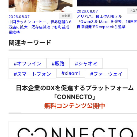
大企
2026.08.07
アリババ、最上位AIモデル
大企業
2026.08.07
「Qwen3.8-Max」を発表。16日
中国ラッキンコーヒー、世界店舗3.6
自律開発でDeepseekら追撃
万店に拡大 既存店減収でも利益成
長維持
関連キーワード
#オフライン
#販路
#シャオミ
#xiaomi
#スマートフォン
#ファーウェイ
日本企業のDXを促進するプラットフォーム
「CONNECTO」
無料コンテンツ公開中