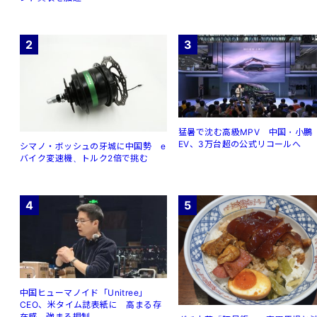
2
3
猛暑で沈む高級MPV 中国・小鵬
EV、3万台超の公式リコールへ
シマノ・ボッシュの牙城に中国勢 e
バイク変速機、トルク2倍で挑む
4
5
中国ヒューマノイド「Unitree」
CEO、米タイム誌表紙に 高まる存
在感、強まる規制