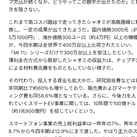
プ欠品が続くなか、どうやってこの数字が出せたのか」と
きを隠さない。
これまで高コスパ路線で走ってきたシャオミが高級路線に
換し、一定の成果が出てきたようだ。国内価格3000元（
5万1000円）、海外価格300ユーロ（約4万円）以上の機
が、今四半期は全世界で400万台以上出荷されたといい、
「Mi 11」シリーズだけで300万台以上を受注したという。
薄利多売方式から脱却したシャオミの収益力は、チップ不
による材料費高騰をものともしていない様子だ。
その代わり、投入する資金も拡大中だ。研究開発費などは
年同期比で約60％も増やしており、販売費およびマーケテ
ィング費も同58.6％増となっている。さらに、今後力を入
れていくスマートEV事業に関しては、10年間で100億ドル
（約1兆900億円）を投じていくという。
スマートフォン事業の売上総利益率は一昨年の7％、昨年
8.7％から今四半期は12.9％にまで達した。やはり主力の