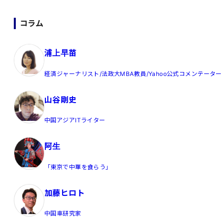
コラム
浦上早苗
経済ジャーナリスト/法政大MBA教員/Yahoo公式コメンテータ
山谷剛史
中国アジアITライター
阿生
「東京で中華を食らう」
加藤ヒロト
中国車研究家