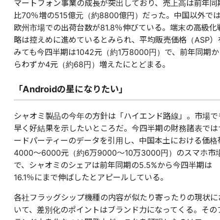
マートフォン事業の成長が突出しており、売上高は前年同
比70％増の515億元（約8800億円）だった。中国以外で
欧州市場での出荷台数が81.8％伸びている。端末の高級化
略は控えめに進めているとみられ、平均販売価格（ASP）
みても今四半期は1042元（約1万8000円）で、前年同期か
らわずか4元（約68円）増えたにとどまる。
「Androidの星になりたい」
シャオミ製品の今年の方針は「ハイエンド路線」。市場で
早く好結果を示したいところだ。今四半期の財務諸表では
ードパーティーのデータを引用し、中国本土における価格
4000〜6000元（約6万9000〜10万3000円）のスマホ市
で、シャオミのシェアは前年同期の5.5%から今四半期は
16.1％にまで伸ばしたとアピールしている。
各社フラッグシップ機種の内容が似たり寄ったりの現状に
いて、差別化のポイントはブランド力になってくる。その