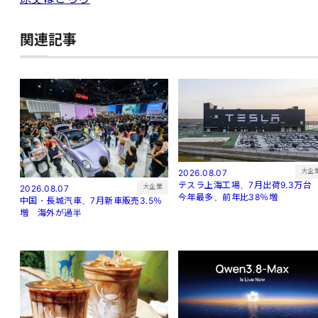
関連記事
大企
2026.08.07
テスラ上海工場、7月出荷9.3万
大企業
2026.08.07
今年最多、前年比38％増
中国・長城汽車、7月新車販売3.5％
増 海外が過半