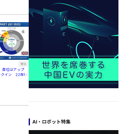
短信
、首位はアップ
クイン 22年1-
AI・ロボット特集