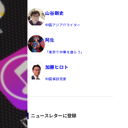
員/Yahoo公式コメンテーター
山谷剛史
中国アジアITライター
阿生
「東京で中華を食らう」
加藤ヒロト
中国車研究家
ニュースレターに登録