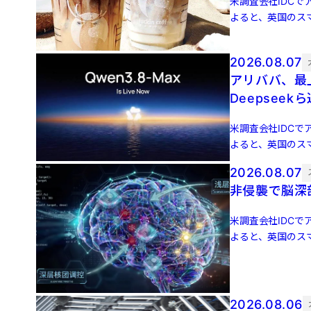
米調査会社IDCでア
よると、英国のスマ
増 […]
2026.08.07
アリババ、最上
Deepseek
米調査会社IDCでア
よると、英国のスマ
増 […]
2026.08.07
非侵襲で脳深
米調査会社IDCでア
よると、英国のスマ
増 […]
2026.08.06