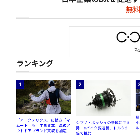
無
ランキング
1
2
猛
「アークテリクス」に続き「マ
シマノ・ボッシュの牙城に中国
小
ムート」も 中国資本、高級ア
勢 eバイク変速機、トルク2
ル
ウトドアブランド買収を加速
倍で挑む