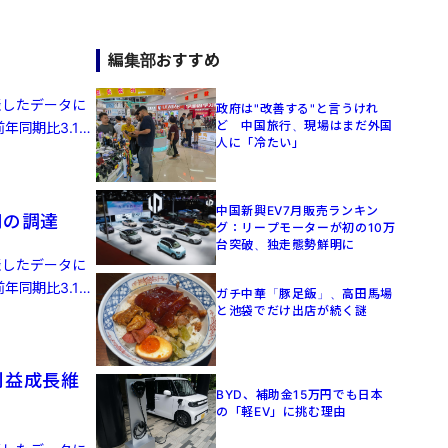
編集部おすすめ
発表したデータに
政府は"改善する"と言うけれ
ど 中国旅行、現場はまだ外国
年同期比3.1%
人に「冷たい」
中国新興EV7月販売ランキン
円の調達
グ：リープモーターが初の10万
台突破、独走態勢鮮明に
発表したデータに
年同期比3.1%
ガチ中華「豚足飯」、高田馬場
と池袋でだけ出店が続く謎
利益成長維
BYD、補助金15万円でも日本
の「軽EV」に挑む理由