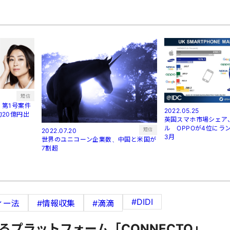
短信
第1号案件
2022.05.25
20億円出
英国スマホ市場シェア
ル OPPOが4位にラン
短信
2022.07.20
3月
世界のユニコーン企業数、中国と米国が
7割超
#DIDI
ィー法
#情報収集
#滴滴
るプラットフォーム「CONNECTO」