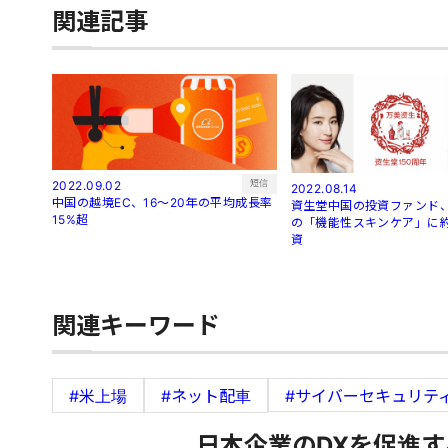
関連記事
短信
2022.09.02
2022.08.14
中国の越境EC、16～20年の平均成長率
資生堂中国の投資ファンド、
15%超
の「機能性スキンケア」に約
資
関連キーワード
#米上場
#ネット配車
#サイバーセキュリテ
日本企業のDXを促進す