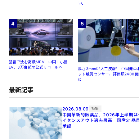
い」
4
5
猛暑で沈む高級MPV 中国・小鵬
EV、3万台超の公式リコールへ
厚さ3mmの"人工皮膚" 中国発ロ
ット触覚センサー、評価額2400億
に
最新記事
2026.08.09
特集
中国革新的医薬品、2026年上半期は
イセンスアウト過去最高 国産31品
承認