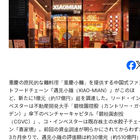
重慶の庶民的な麺料理「重慶小麺」を提供する中国式ファ
トフードチェーン「遇見小麺（XIAO-MIAN）」がこのほ
ど、新たに1億元（約17億円）超を調達した。リード・イ
ベスターは不動産開発大手「碧桂園控股（カントリー・ガ
デン）」傘下のベンチャーキャピタル「碧桂園創投
（CGVC）」、コ・インベスターは既存株主の水餃子チェ
ン「喜家徳」。前回の資金調達が明らかにされてからわず
3カ月余りで、遇見小麺の評価額は約30億元（約510億円