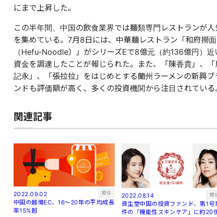
にまで上昇した。
この半年間、中国の飲食業界では麺類専門レストランが人
を集めている。7月8日には、中華麺レストラン「和府撈面
（Hefu‐Noodle）」がシリーズEで8億元（約136億円）近
資金を調達したことが報じられた。また、「陳香貴」、「
記永」、「張拉拉」をはじめとする蘭州ラーメンの新興ブ
ンドも評価額が高く、多くの投資機関から注目されている
関連記事
短信
2022.09.02
短
2022.08.14
中国の越境EC、16～20年の平均成長
資生堂中国の投資ファンド、第1号
率15%超
件の「機能性スキンケア」に約20