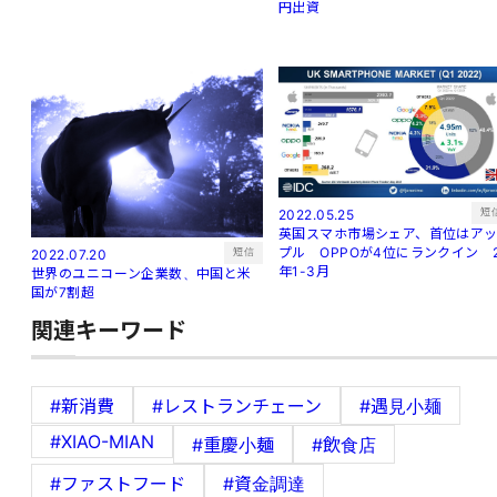
円出資
短
2022.05.25
英国スマホ市場シェア、首位はア
プル OPPOが4位にランクイン 
短信
2022.07.20
年1-3月
世界のユニコーン企業数、中国と米
国が7割超
関連キーワード
#新消費
#レストランチェーン
#遇見小麺
#XIAO-MIAN
#重慶小麺
#飲食店
#ファストフード
#資金調達