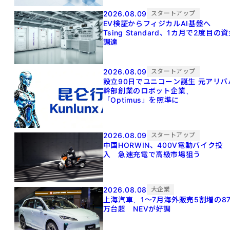
2026.08.09
スタートアップ
EV検証からフィジカルAI基盤へ
Tsing Standard、1カ月で2度目の
調達
2026.08.09
スタートアップ
設立90日でユニコーン誕生 元アリババ
幹部創業のロボット企業、
「Optimus」を照準に
2026.08.09
スタートアップ
中国HORWIN、400V電動バイク投
入 急速充電で高級市場狙う
2026.08.08
大企業
上海汽車、1～7月海外販売5割増の8
万台超 NEVが好調