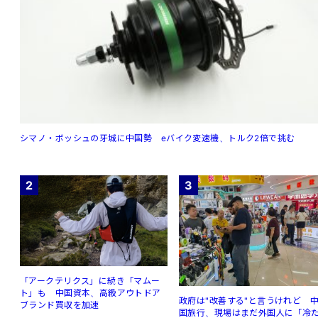
シマノ・ボッシュの牙城に中国勢 eバイク変速機、トルク2倍で挑む
2
3
「アークテリクス」に続き「マムー
ト」も 中国資本、高級アウトドア
政府は"改善する"と言うけれど 
ブランド買収を加速
国旅行、現場はまだ外国人に「冷