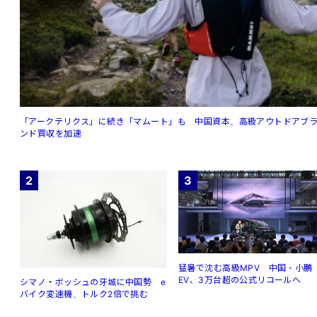
「アークテリクス」に続き「マムート」も 中国資本、高級アウトドアブ
ンド買収を加速
2
3
猛暑で沈む高級MPV 中国・小鵬
EV、3万台超の公式リコールへ
シマノ・ボッシュの牙城に中国勢 e
バイク変速機、トルク2倍で挑む