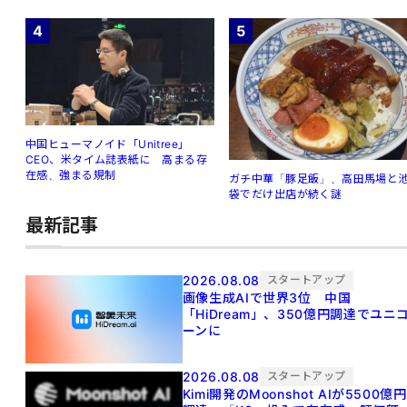
4
5
中国ヒューマノイド「Unitree」
CEO、米タイム誌表紙に 高まる存
在感、強まる規制
ガチ中華「豚足飯」、高田馬場と
袋でだけ出店が続く謎
最新記事
2026.08.08
スタートアップ
画像生成AIで世界3位 中国
「HiDream」、350億円調達でユニ
ーンに
2026.08.08
スタートアップ
Kimi開発のMoonshot AIが5500億円