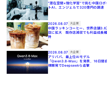
"潜在空間×強化学習"で挑む中国ロボ
トAI、エンジェルで320億円の調達
2026.08.07
大企業
中国ラッキンコーヒー、世界店舗3.6
店に拡大 既存店減収でも利益成長
持
2026.08.07
大企業
アリババ、最上位AIモデル
「Qwen3.8-Max」を発表。16日間
律開発でDeepseekら追撃