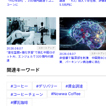
調達 「K3」投入で存在感、評価
「HiDream」、350億円調達でユニ
5.5兆円に
コーンに
スタートアップ
2026.08.07
"潜在空間×強化学習"で挑む中国ロボ
スタートアッ
2026.08.07
ットAI、エンジェルで320億円の調
非侵襲で脳深部を刺激 中国発BCI
達
業、パーキンソン病治療に挑む
関連キーワード
#コーヒー
#デリバリー
#資金調達
#Nowwa Coffee
#コーヒーチェーン
#挪瓦咖啡