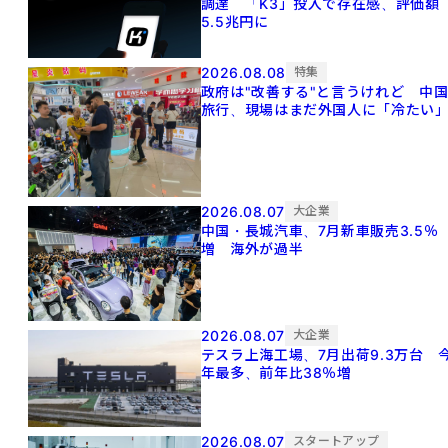
調達 「K3」投入で存在感、評価額
5.5兆円に
2026.08.08
特集
政府は"改善する"と言うけれど 中
旅行、現場はまだ外国人に「冷たい
2026.08.07
大企業
中国・長城汽車、7月新車販売3.5％
増 海外が過半
2026.08.07
大企業
テスラ上海工場、7月出荷9.3万台 
年最多、前年比38％増
2026.08.07
スタートアップ