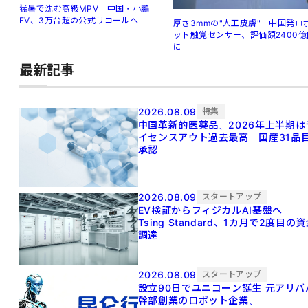
猛暑で沈む高級MPV 中国・小鵬
EV、3万台超の公式リコールへ
厚さ3mmの"人工皮膚" 中国発ロ
ット触覚センサー、評価額2400億
に
最新記事
2026.08.09
特集
中国革新的医薬品、2026年上半期は
イセンスアウト過去最高 国産31品
承認
2026.08.09
スタートアップ
EV検証からフィジカルAI基盤へ
Tsing Standard、1カ月で2度目の
調達
2026.08.09
スタートアップ
設立90日でユニコーン誕生 元アリババ
幹部創業のロボット企業、