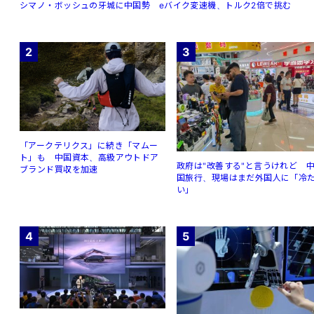
シマノ・ボッシュの牙城に中国勢 eバイク変速機、トルク2倍で挑む
2
3
「アークテリクス」に続き「マムー
ト」も 中国資本、高級アウトドア
政府は"改善する"と言うけれど 
ブランド買収を加速
国旅行、現場はまだ外国人に「冷
い」
4
5