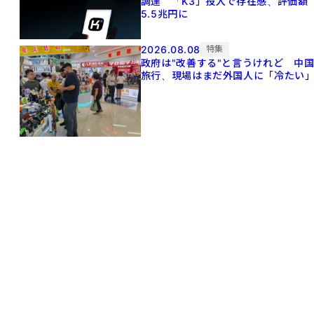
調達 「K3」投入で存在感、評価額
5.5兆円に
2026.08.08
特集
政府は"改善する"と言うけれど 中
旅行、現場はまだ外国人に「冷たい