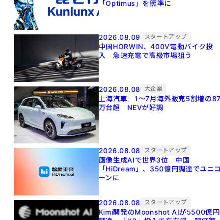
「Optimus」を照準に
2026.08.09
スタートアップ
中国HORWIN、400V電動バイク投
入 急速充電で高級市場狙う
2026.08.08
大企業
上海汽車、1～7月海外販売5割増の8
万台超 NEVが好調
2026.08.08
スタートアップ
画像生成AIで世界3位 中国
「HiDream」、350億円調達でユニ
ーンに
2026.08.08
スタートアップ
Kimi開発のMoonshot AIが5500億円