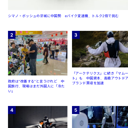
シマノ・ボッシュの牙城に中国勢 eバイク変速機、トルク2倍で挑む
2
3
「アークテリクス」に続き「マム
ト」も 中国資本、高級アウトド
政府は"改善する"と言うけれど 中
ブランド買収を加速
国旅行、現場はまだ外国人に「冷た
い」
4
5