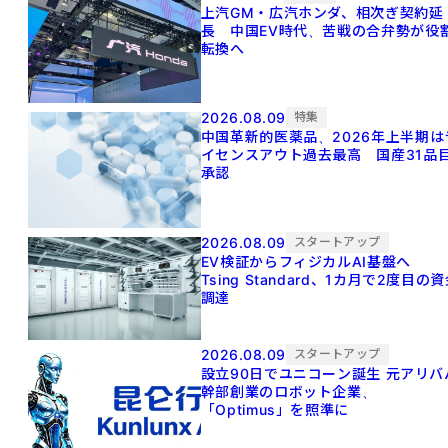
上汽GM・広汽ホンダ、相次ぎ契約延
長 中国EV時代、苦戦の合弁勢が役
転換へ
2026.08.09
特集
中国革新的医薬品、2026年上半期は
イセンスアウト過去最高 国産31品
承認
2026.08.09
スタートアップ
EV検証からフィジカルAI基盤へ
Tsing Standard、1カ月で2度目の
調達
2026.08.09
スタートアップ
設立90日でユニコーン誕生 元アリババ
幹部創業のロボット企業、
「Optimus」を照準に