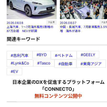
大企
大企業
2026.08.07
2026.08.08
中国・長城汽車、7月新車販売3.5
上海汽車、1～7月海外販売5割増の
増 海外が過半
87万台超 NEVが好調
関連キーワード
#BYD
#GEELY
#吉利汽車
#ベトナム
#Lynk&Co
#Tasco
#自動車
#東南アジア
#EV
日本企業のDXを促進するプラットフォーム
「CONNECTO」
無料コンテンツ公開中