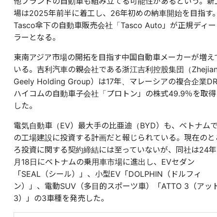
他ブランドの自動車も組み立てる可能性があるという。新
場は2025年前半に着工し、26年初めの納車開始を目指す
Tasco傘下の自動車販売会社「Tasco Auto」が正規ディー
ラーとなる。
東南アジア市場の開拓を目指す中国自動車メーカーが増え
いる。吉利汽車の親会社である浙江吉利控股集団（Zhejian
Geely Holding Group）は17年、マレーシアの複合企業DR
ハイコムの自動車子会社「プロトン」の株式49.9％を取得
した。
電気自動車（EV）最大手の比亜迪（BYD）も、ベトナム
の工場建設に投資する計画だと報じられている。現在のと
ろ投資に関する契約締結には至っていないが、
同社は24年
月18日にベトナムの乗用車市場に進出し、EVセダン
「SEAL（シール）」、小型EV「DOLPHIN（ドルフィ
ン）」、電動SUV（多目的スポーツ車）「ATTO 3（アッ
3）」の3車種を発売した。