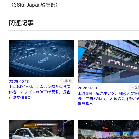
（36Kr Japan編集部）
関連記事
大企業
2026.08.10
中国製DRAM、サムスン超えの強気
大企
2026.08.10
価格 アップルの値下げ要求、長鑫
上汽GM・広汽ホンダ、相次ぎ契約
存儲が拒否か
長 中国EV時代、苦戦の合弁勢が
割転換へ