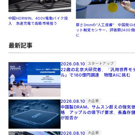
中国HORWIN、400V電動バイク投
入 急速充電で高級市場狙う
厚さ3mmの"人工皮膚" 中国発ロ
ット触覚センサー、評価額2400億
に
最新記事
2026.08.10
スタートアップ
22歳の北京大研究者、「汎用世界モ
ル」で160億円調達 物理AIに挑む
2026.08.10
大企業
中国製DRAM、サムスン超えの強気
格 アップルの値下げ要求、長鑫存
が拒否か
2026.08.10
大企業