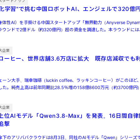
スタートアップ
強化学習"で挑む中国ロボットAI、エンジェルで320億
体性AI）を手掛ける中国スタートアップ「無界動力（Anyverse Dynam
ラウンドで2億ドル（約320億円）超の資金を調達した。本ラウンドには
大企業
コーヒー、世界店舗3.6万店に拡大 既存店減収でも
ン大手、瑞幸珈琲（luckin coffee、ラッキンコーヒー）がこのほど、
た。純売上高は前年同期比28.5％増の158億8600万元（約3700億円
大企業
位AIモデル「Qwen3.8-Max」を発表。16日間自
ら追撃
傘下のアリババクラウドは8月3日、同社のAIモデル「Qwen」シリーズ