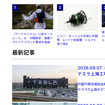
1
2
猛
「アークテリクス」に続き「マ
シマノ・ボッシュの牙城に中国
小
ムート」も 中国資本、高級ア
勢 eバイク変速機、トルク2
ル
ウトドアブランド買収を加速
倍で挑む
最新記事
2026.08.07
テスラ上海工
中国汽車流通協会
テスラの上海ギガフ
増、前月比5.0％増 