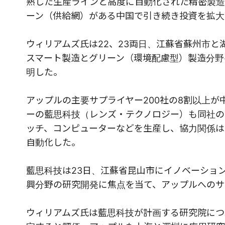
熟した生産ラインと高度に自動化された精密製造
ーン（供給網）がある中国で引き続き投資を拡大
ウィリアムズ氏は22、23両日、江蘇省蘇州市
スマート製造とグリーン（環境配慮型）製造分野へ
明した。
アップルの主要サプライヤー200社の8割以上
ーの藍思科技（レンズ・テクノロジー）も同社の
ッチ、コンピューターなどを生産し、協力関係は1
自動化した。
藍思科技は23日、江蘇省昆山市にイノベーショ
興分野の研究開発に焦点を当て、アップルへのサ
ウィリアムズ氏は藍思科技が計画する研究院につ