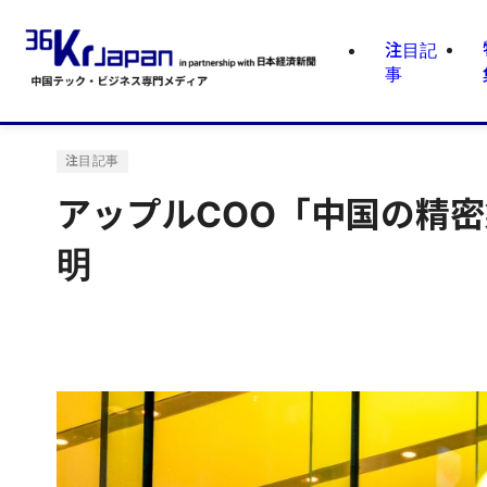
注目記
事
注目記事
アップルCOO「中国の精
明