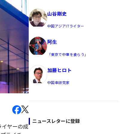
員/Yahoo公式コメンテーター
山谷剛史
中国アジアITライター
阿生
「東京で中華を食らう」
加藤ヒロト
中国車研究家
ニュースレターに登録
ライヤーの成