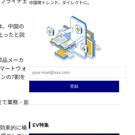
サプライチェ
中国発トレンド、ダイレクトに。
は、中国の
上ったと説
部品メーカ
マートウォ
ンの7割を
立て業務・新
EV特集
効果的に補