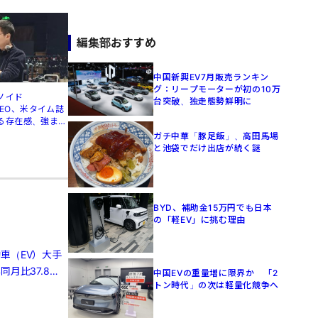
編集部おすすめ
中国新興EV7月販売ランキン
グ：リープモーターが初の10万
ノイド
台突破、独走態勢鮮明に
」CEO、米タイム誌
る存在感、強まる
ガチ中華「豚足飯」、高田馬場
と池袋でだけ出店が続く謎
BYD、補助金15万円でも日本
の「軽EV」に挑む理由
車（EV）大手
月比37.8％
中国EVの重量増に限界か 「2
トン時代」の次は軽量化競争へ