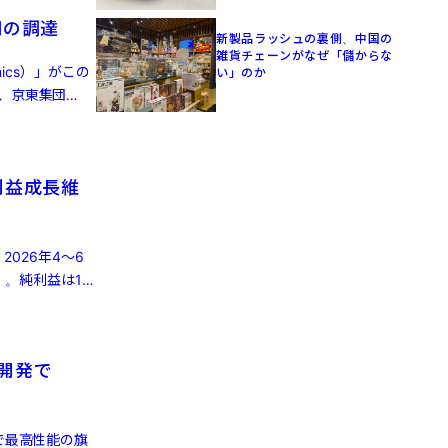
円の調達
新製品ラッシュの裏側、中国の
雑貨チェーンがなぜ「儲からな
ics）」がこの
い」のか
、京東集団
利益成長維
2026年4～6
）。純利益は16
律開発で
で最高性能の旗