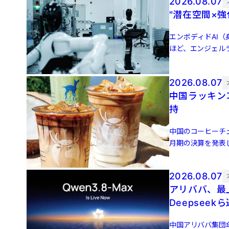
2026.08.07
"潜在空間×
エンボディドAI（身
ほど、エンジェル
（JDドット […]
2026.08.07
中国ラッキン
持
中国のコーヒーチェー
月期の決算を発表し
[…]
2026.08.07
アリババ、最上
Deepseek
中国アリババ集団