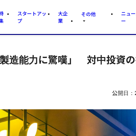
特
スタートアッ
大企
ニュー
その他
集
プ
業
ー
密製造能力に驚嘆」 対中投資
公開日：