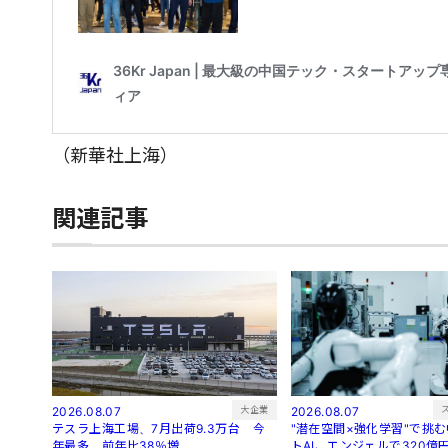
（新華社上海）
関連記事
大企業
2026.08.07
2026.08.07
"潜在空間×強化学習"で挑
テスラ上海工場、7月出荷9.3万台 今
トAI、エンジェルで320億
年最多、前年比38％増