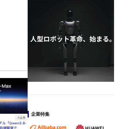
企業特集
大企業
ル「Qwen3.8-
間自律開発で