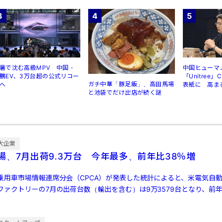
3
4
5
暑で沈む高級MPV 中国・
中国ヒューマ
鵬EV、3万台超の公式リコー
「Unitree
ガチ中華「豚足飯」、高田馬場
へ
表紙に 高ま
と池袋でだけ出店が続く謎
規制
大企業
場、7月出荷9.3万台 今年最多、前年比38％増
乗用車市場情報連席分会（CPCA）が発表した統計によると、米電気自動
ァクトリーの7月の出荷台数（輸出を含む）は9万3579台となり、前年同
[…]