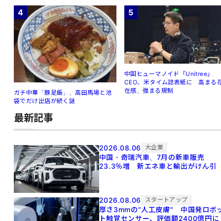
4
5
中国ヒューマノイド「Unitree」
CEO、米タイム誌表紙に 高まる
在感、強まる規制
ガチ中華「豚足飯」、高田馬場と池
袋でだけ出店が続く謎
最新記事
2026.08.06
大企業
中国・奇瑞汽車、7月の新車販売
23.3％増 新エネ車と輸出がけん引
2026.08.06
スタートアップ
厚さ3mmの"人工皮膚" 中国発ロボ
ト触覚センサー、評価額2400億円に