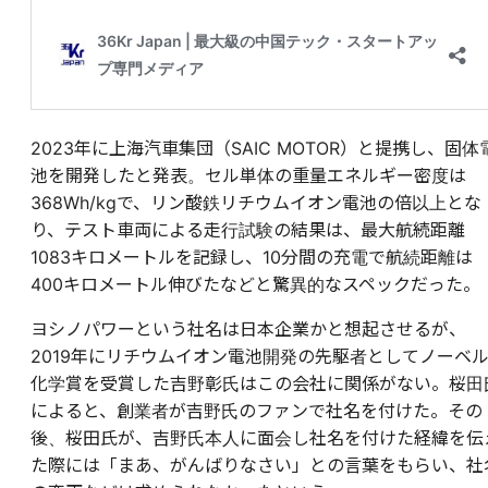
2023年に上海汽車集団（SAIC MOTOR）と提携し、固体
池を開発したと発表。セル単体の重量エネルギー密度は
368Wh/kgで、リン酸鉄リチウムイオン電池の倍以上とな
り、テスト車両による走行試験の結果は、最大航続距離
1083キロメートルを記録し、10分間の充電で航続距離は
400キロメートル伸びたなどと驚異的なスペックだった。
ヨシノパワーという社名は日本企業かと想起させるが、
2019年にリチウムイオン電池開発の先駆者としてノーベ
化学賞を受賞した吉野彰氏はこの会社に関係がない。桜田
によると、創業者が吉野氏のファンで社名を付けた。その
後、桜田氏が、吉野氏本人に面会し社名を付けた経緯を伝
た際には「まあ、がんばりなさい」との言葉をもらい、社