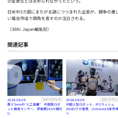
の変更などは求められなかったという。
日米中3カ国にまたがる謎につつまれた企業が、競争の激
い電池市場で頭角を表すのか注目される。
（36Kr Japan編集部）
関連記事
スタートアップ
スタートアッ
2026.08.06
2026.08.06
厚さ3mmの"人工皮膚" 中国発ロボ
中国人型ロボット、IPOラッシュ
ット触覚センサー、評価額2400億円
AGIBOTが香港、UnitreeはA株市
に
へ