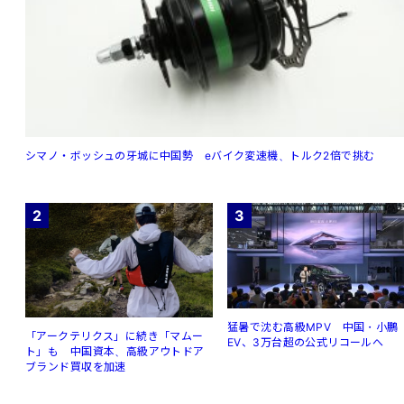
シマノ・ボッシュの牙城に中国勢 eバイク変速機、トルク2倍で挑む
2
3
猛暑で沈む高級MPV 中国・小鵬
「アークテリクス」に続き「マムー
EV、3万台超の公式リコールへ
ト」も 中国資本、高級アウトドア
ブランド買収を加速