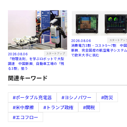
スタートアッ
2026.08.06
消費電力3割・コスト5〜7割 中
新興、完全国産の航空電子システ
スタートアップ
2026.08.06
で欧米大手に挑む
「物理法則」を学ぶロボットで大型
調達 中国新興、自動車工場の「残
る3割」狙う
関連キーワード
#ポータブル充電器
#ヨシノパワー
#防災
#米中摩擦
#トランプ政権
#関税
#エコフロー