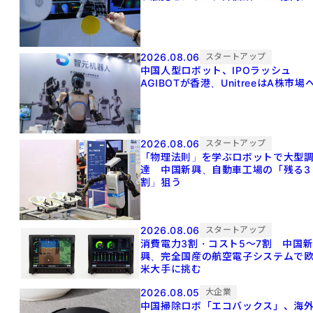
2026.08.06
スタートアップ
中国人型ロボット、IPOラッシュ
AGIBOTが香港、UnitreeはA株市場
2026.08.06
スタートアップ
「物理法則」を学ぶロボットで大型
達 中国新興、自動車工場の「残る3
割」狙う
2026.08.06
スタートアップ
消費電力3割・コスト5〜7割 中国
興、完全国産の航空電子システムで
米大手に挑む
2026.08.05
大企業
中国掃除ロボ「エコバックス」、海