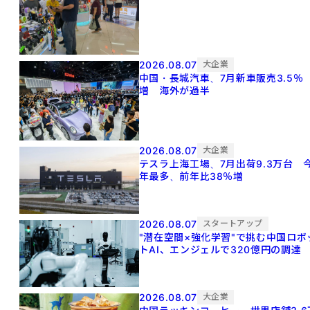
2026.08.07
大企業
中国・長城汽車、7月新車販売3.5％
増 海外が過半
2026.08.07
大企業
テスラ上海工場、7月出荷9.3万台 
年最多、前年比38％増
2026.08.07
スタートアップ
"潜在空間×強化学習"で挑む中国ロボ
トAI、エンジェルで320億円の調達
2026.08.07
大企業