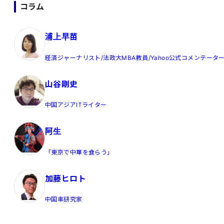
コラム
浦上早苗
経済ジャーナリスト/法政大MBA教員/Yahoo公式コメンテータ
山谷剛史
中国アジアITライター
阿生
「東京で中華を食らう」
加藤ヒロト
中国車研究家