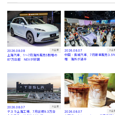
大企
大企業
2026.08.07
2026.08.08
中国・長城汽車、7月新車販売3.5
上海汽車、1～7月海外販売5割増の
増 海外が過半
87万台超 NEVが好調
大企業
2026.08.07
大企
2026.08.07
テスラ上海工場、7月出荷9.3万台