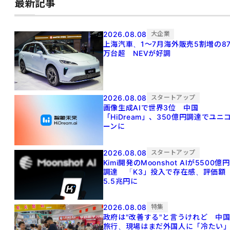
最新記事
2026.08.08
大企業
上海汽車、1～7月海外販売5割増の8
万台超 NEVが好調
2026.08.08
スタートアップ
画像生成AIで世界3位 中国
「HiDream」、350億円調達でユニ
ーンに
2026.08.08
スタートアップ
Kimi開発のMoonshot AIが5500億円
調達 「K3」投入で存在感、評価額
5.5兆円に
2026.08.08
特集
政府は"改善する"と言うけれど 中
旅行、現場はまだ外国人に「冷たい