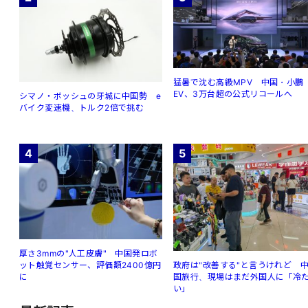
猛暑で沈む高級MPV 中国・小鵬
EV、3万台超の公式リコールへ
シマノ・ボッシュの牙城に中国勢 e
バイク変速機、トルク2倍で挑む
4
5
厚さ3mmの"人工皮膚" 中国発ロボ
ット触覚センサー、評価額2400億円
政府は"改善する"と言うけれど 
に
国旅行、現場はまだ外国人に「冷
い」