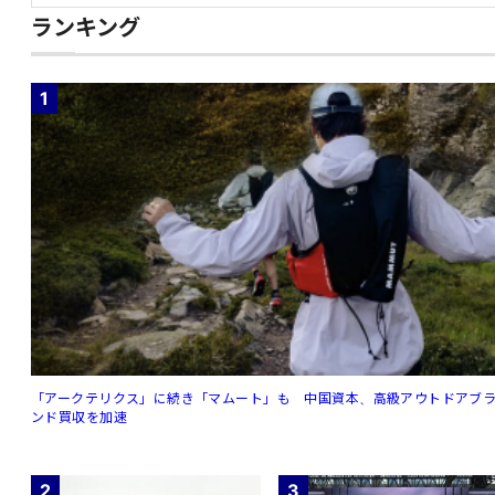
ランキング
1
「アークテリクス」に続き「マムート」も 中国資本、高級アウトドアブ
ンド買収を加速
2
3