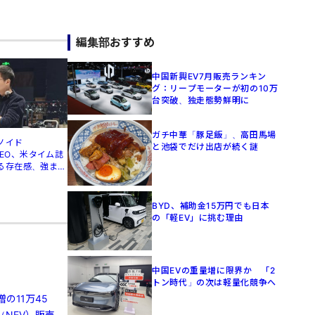
編集部おすすめ
中国新興EV7月販売ランキン
グ：リープモーターが初の10万
台突破、独走態勢鮮明に
ガチ中華「豚足飯」、高田馬場
ノイド
と池袋でだけ出店が続く謎
」CEO、米タイム誌
る存在感、強まる
BYD、補助金15万円でも日本
の「軽EV」に挑む理由
中国EVの重量増に限界か 「2
トン時代」の次は軽量化競争へ
の11万45
（NEV）販売は