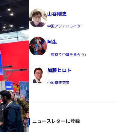
員/Yahoo公式コメンテーター
山谷剛史
中国アジアITライター
阿生
「東京で中華を食らう」
加藤ヒロト
中国車研究家
ニュースレターに登録