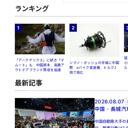
ランキング
1
2
猛
「アークテリクス」に続き「マ
シマノ・ボッシュの牙城に中国
小
ムート」も 中国資本、高級ア
勢 eバイク変速機、トルク2
ル
ウトドアブランド買収を加速
倍で挑む
最新記事
2026.08.07
中国・長城汽
中国自動車大手の長
台、販売台数は3.