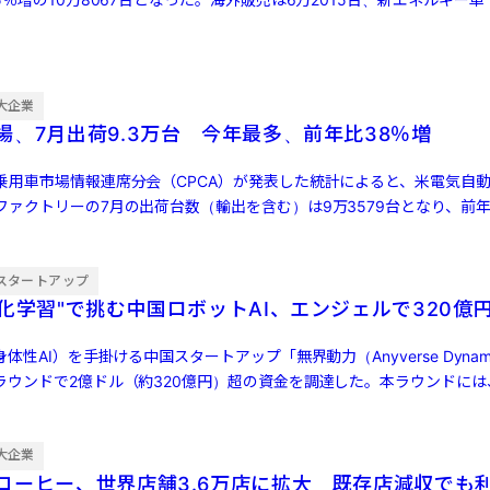
大企業
場、7月出荷9.3万台 今年最多、前年比38％増
乗用車市場情報連席分会（CPCA）が発表した統計によると、米電気自動
ァクトリーの7月の出荷台数（輸出を含む）は9万3579台となり、前年同
[…]
スタートアップ
強化学習"で挑む中国ロボットAI、エンジェルで320億
体性AI）を手掛ける中国スタートアップ「無界動力（Anyverse Dynam
ラウンドで2億ドル（約320億円）超の資金を調達した。本ラウンドには
大企業
コーヒー、世界店舗3.6万店に拡大 既存店減収でも