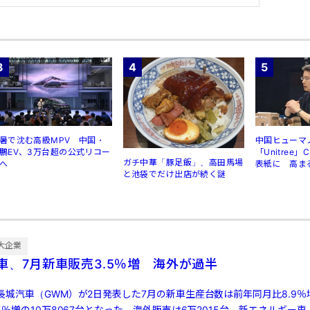
3
4
5
暑で沈む高級MPV 中国・
中国ヒューマ
鵬EV、3万台超の公式リコー
「Unitree
ガチ中華「豚足飯」、高田馬場
へ
表紙に 高ま
と池袋でだけ出店が続く謎
規制
大企業
車、7月新車販売3.5％増 海外が過半
城汽車（GWM）が2日発表した7月の新車生産台数は前年同月比8.9％増
5％増の10万8067台となった。海外販売は6万2015台、新エネルギー車