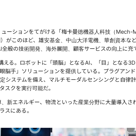
ューションをてがける「梅卡曼徳機器人科技（Mech-Mi
ech-Mind）がこのほど、雄安基金、中山大洋電機、華創資本な
AI全般の技術開発、海外展開、顧客サービスの向上に充
京に構える。ロボットに「頭脳」となるAI、「目」となる3
眼脳手」ソリューションを提供している。プラグアンド
定システムを備え、マルチモーダルセンシングと自律
タスクを実行可能だ。
動車、新エネルギー、物流といった産業分野に大量導入さ
クラスにある。