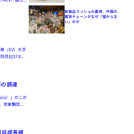
新製品ラッシュの裏側、中国の
雑貨チェーンがなぜ「儲からな
い」のか
車（EV）大手
月比37.8％
円の調達
ics）」がこの
、京東集団
利益成長維