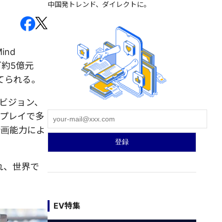
中国発トレンド、ダイレクトに。
nd
ど約5億元
てられる。
Dビジョン、
プレイで多
計画能力によ
れ、世界で
EV特集