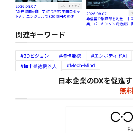
スタートアップ
2026.08.07
"潜在空間×強化学習"で挑む中国ロボッ
2026.08.07
トAI、エンジェルで320億円の調達
非侵襲で脳深部を刺激 中国
業、パーキンソン病治療に
関連キーワード
#3Dビジョン
#梅卡曼徳
#エンボディドAI
#Mech-Mind
#梅卡曼徳機器人
日本企業のDXを促進す
無