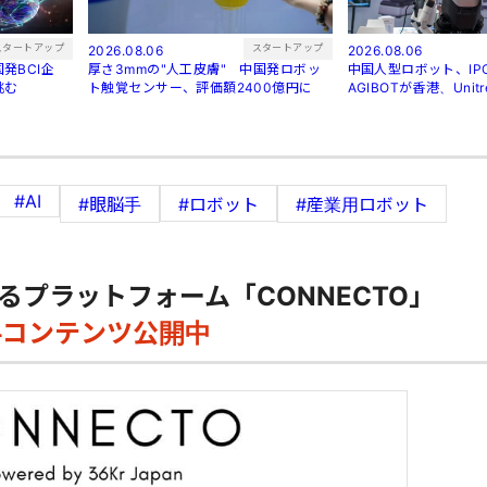
スタートアップ
スタートアップ
2026.08.06
2026.08.06
発BCI企
厚さ3mmの"人工皮膚" 中国発ロボッ
中国人型ロボット、I
挑む
ト触覚センサー、評価額2400億円に
AGIBOTが香港、Uni
#AI
#眼脳手
#ロボット
#産業用ロボット
るプラットフォーム「CONNECTO」
料コンテンツ公開中