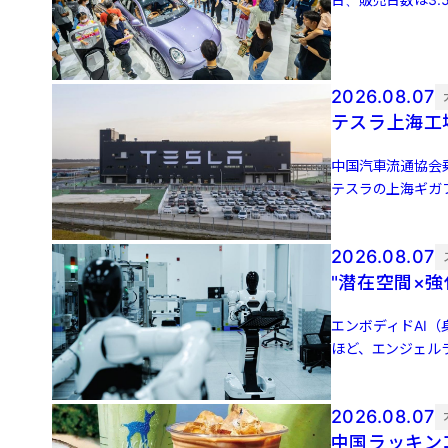
3万4651 […]
2026.08.07
テスラ上海工
中国汽車流通協会
テスラの上海ギガフ
増、前月比5.0％増 
2026.08.07
"潜在空間×
エンボディドAI（身
ほど、エンジェル
（JDドット […]
2026.08.07
中国ラッキン